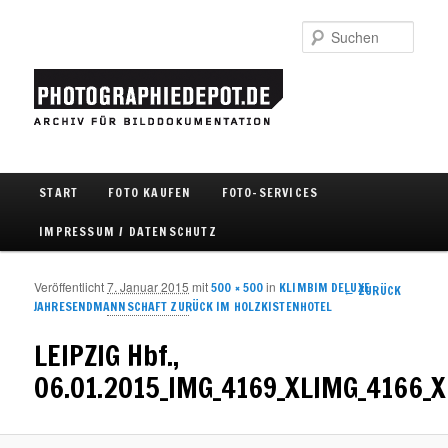
Such
Hauptmenü
START
FOTO KAUFEN
FOTO-SERVICES
Zum Inhalt wechseln
Zum sekundären Inhalt wechseln
IMPRESSUM / DATENSCHUTZ
Veröffentlicht
7. Januar 2015
mit
in
500 × 500
KLIMBIM DELUXE
Bilder-
← ZURÜCK
JAHRESENDMANNSCHAFT ZURÜCK IM HOLZKISTENHOTEL
Navigation
LEIPZIG Hbf.,
06.01.2015_IMG_4169_XLIMG_4166_X