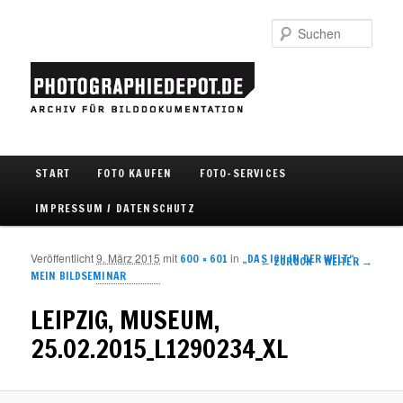
Such
Hauptmenü
START
FOTO KAUFEN
FOTO-SERVICES
Zum Inhalt wechseln
Zum sekundären Inhalt wechseln
IMPRESSUM / DATENSCHUTZ
Veröffentlicht
9. März 2015
mit
in
600 × 601
„DAS ICH IN DER WELT“
Bilder-Navigation
← ZURÜCK
WEITER →
MEIN BILDSEMINAR
LEIPZIG, MUSEUM,
25.02.2015_L1290234_XL