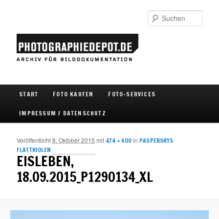
Such
Hauptmenü
START
FOTO KAUFEN
FOTO-SERVICES
Zum Inhalt wechseln
Zum sekundären Inhalt wechseln
IMPRESSUM / DATENSCHUTZ
Veröffentlicht
8. Oktober 2015
mit
in
474 × 600
PASPERSKYS
Bild
FLATTRIOLEN
Navigat
EISLEBEN,
18.09.2015_P1290134_XL