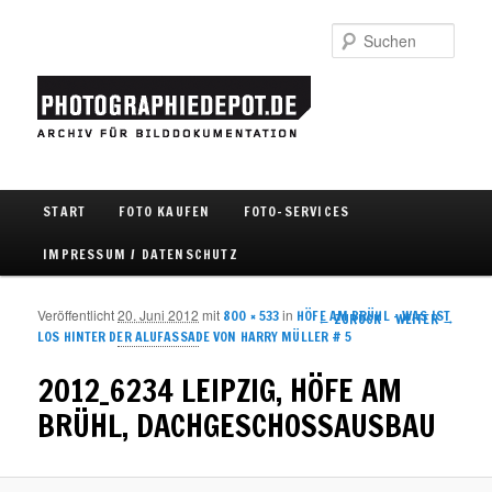
Such
Hauptmenü
START
FOTO KAUFEN
FOTO-SERVICES
Zum Inhalt wechseln
Zum sekundären Inhalt wechseln
IMPRESSUM / DATENSCHUTZ
Veröffentlicht
20. Juni 2012
mit
in
800 × 533
HÖFE AM BRÜHL – WAS IST
Bilder-Navigation
← ZURÜCK
WEITER →
LOS HINTER DER ALUFASSADE VON HARRY MÜLLER # 5
2012_6234 LEIPZIG, HÖFE AM
BRÜHL, DACHGESCHOSSAUSBAU