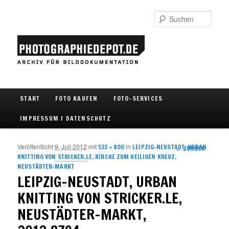
Such
Hauptmenü
START
FOTO KAUFEN
FOTO-SERVICES
Zum Inhalt wechseln
Zum sekundären Inhalt wechseln
IMPRESSUM / DATENSCHUTZ
Veröffentlicht
9. Juli 2012
mit
in
533 × 800
LEIPZIG-NEUSTADT, URBAN
Bilder-
← ZURÜCK
KNITTING VON STRICKER.LE, KIRCHE ZUM HEILIGEN KREUZ,
Navigation
NEUSTÄDTER-MARKT
LEIPZIG-NEUSTADT, URBAN
KNITTING VON STRICKER.LE,
NEUSTÄDTER-MARKT,