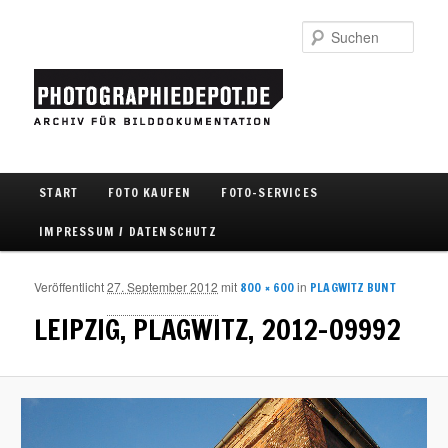
Such
Hauptmenü
START
FOTO KAUFEN
FOTO-SERVICES
Zum Inhalt wechseln
Zum sekundären Inhalt wechseln
IMPRESSUM / DATENSCHUTZ
Veröffentlicht
27. September 2012
mit
in
800 × 600
PLAGWITZ BUNT
Bild
Navigat
LEIPZIG, PLAGWITZ, 2012-09992