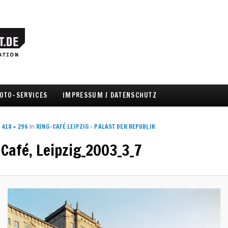
OTO-SERVICES
IMPRESSUM / DATENSCHUTZ
hseln
t
in
418 × 296
RING-CAFÉ LEIPZIG – PALAST DER REPUBLIK
Café, Leipzig_2003_3_7