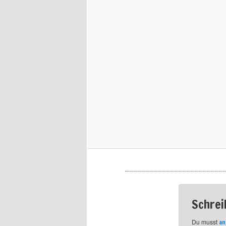
Schrei
Du musst
an