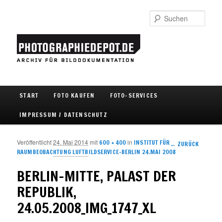
Such
Hauptmenü
START
FOTO KAUFEN
FOTO-SERVICES
Zum Inhalt wechseln
Zum sekundären Inhalt wechseln
IMPRESSUM / DATENSCHUTZ
Veröffentlicht
24. Mai 2014
mit
in
600 × 400
INSTITUT FÜR
Bilder-
← ZURÜCK
RAUMBEOBACHTUNG LUFTBILDSERVICE-BERLIN 24.MAI 2008
Navigation
BERLIN-MITTE, PALAST DER
REPUBLIK,
24.05.2008_IMG_1747_XL