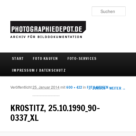
Such
Hauptmenü
START
FOTO KAUFEN
FOTO-SERVICES
Zum Inhalt wechseln
Zum sekundären Inhalt wechseln
IMPRESSUM / DATENSCHUTZ
Veröffentlicht
25. Januar 2014
mit
in
600 × 422
FOTO KAUFEN
Bilder-Navigation
← ZURÜCK
WEITER →
KROSTITZ, 25.10.1990_90-
0337_XL