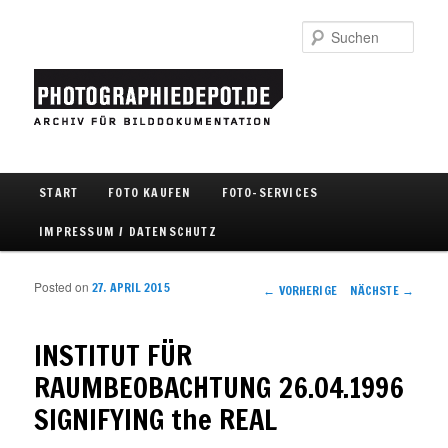
Such
Hauptmenü
START
FOTO KAUFEN
FOTO-SERVICES
Zum Inhalt wechseln
Zum sekundären Inhalt wechseln
IMPRESSUM / DATENSCHUTZ
Posted on
27. APRIL 2015
Artikelnavigation
←
VORHERIGE
NÄCHSTE
→
INSTITUT FÜR
RAUMBEOBACHTUNG 26.04.1996
SIGNIFYING the REAL