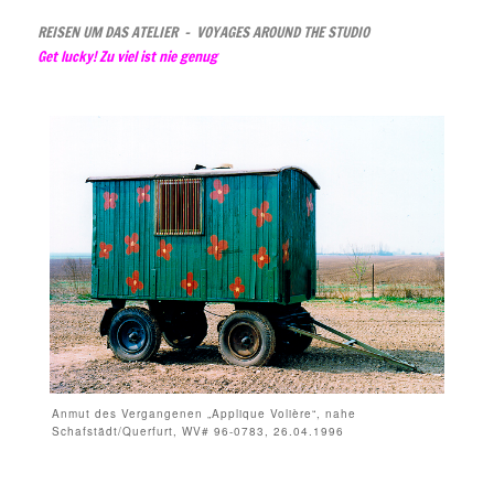
REISEN UM DAS ATELIER – VOYAGES AROUND THE STUDIO
Get lucky! Zu viel ist nie genug
Anmut des Vergangenen „Applique Volière“, nahe
Schafstädt/Querfurt, WV# 96-0783, 26.04.1996