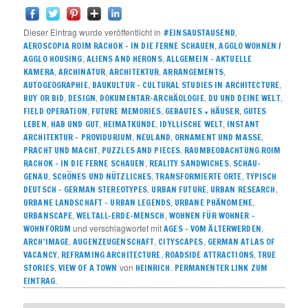
Dieser Eintrag wurde veröffentlicht in
,
#EINSAUSTAUSEND
,
AEROSCOPIA ROIM RACHOK – IN DIE FERNE SCHAUEN
AGGLO WOHNEN /
,
,
AGGLO HOUSING
ALIENS AND HERONS
ALLGEMEIN – AKTUELLE
,
,
,
,
KAMERA
ARCHINATUR
ARCHITEKTUR
ARRANGEMENTS
,
,
AUTOGEOGRAPHIE
BAUKULTUR – CULTURAL STUDIES IN ARCHITECTURE
,
,
,
,
BUY OR BID
DESIGN
DOKUMENTAR-ARCHÄOLOGIE
DU UND DEINE WELT
,
,
,
FIELD OPERATION
FUTURE MEMORIES
GEBAUTES + HÄUSER
GUTES
,
,
,
,
LEBEN
HAB UND GUT
HEIMATKUNDE
IDYLLISCHE WELT
INSTANT
,
,
,
ARCHITEKTUR – PROVIDURIUM
NEULAND
ORNAMENT UND MASSE
,
,
PRACHT UND MACHT
PUZZLES AND PIECES
RAUMBEOBACHTUNG ROIM
,
,
RACHOK – IN DIE FERNE SCHAUEN
REALITY SANDWICHES
SCHAU-
,
,
,
GENAU
SCHÖNES UND NÜTZLICHES
TRANSFORMIERTE ORTE
TYPISCH
,
,
,
DEUTSCH – GERMAN STEREOTYPES
URBAN FUTURE
URBAN RESEARCH
,
,
URBANE LANDSCHAFT – URBAN LEGENDS
URBANE PHÄNOMENE
,
,
URBANSCAPE
WELTALL-ERDE-MENSCH
WOHNEN FÜR WOHNER –
und verschlagwortet mit
,
WOHNFORUM
AGES - VOM ÄLTERWERDEN
,
,
,
ARCH'IMAGE
AUGENZEUGENSCHAFT
CITYSCAPES
GERMAN ATLAS OF
,
,
,
VACANCY
REFRAMING ARCHITECTURE
ROADSIDE ATTRACTIONS
TRUE
,
von
.
STORIES
VIEW OF A TOWN
HEINRICH
PERMANENTER LINK ZUM
.
EINTRAG