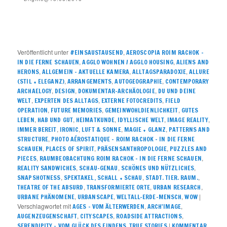
Veröffentlicht unter
,
#EINSAUSTAUSEND
AEROSCOPIA ROIM RACHOK –
,
,
IN DIE FERNE SCHAUEN
AGGLO WOHNEN / AGGLO HOUSING
ALIENS AND
,
,
,
HERONS
ALLGEMEIN – AKTUELLE KAMERA
ALLTAGSPARADOXIE
ALLURE
,
,
,
(STIL + ELEGANZ)
ARRANGEMENTS
AUTOGEOGRAPHIE
CONTEMPORARY
,
,
,
ARCHAELOGY
DESIGN
DOKUMENTAR-ARCHÄOLOGIE
DU UND DEINE
,
,
,
WELT
EXPERTEN DES ALLTAGS
EXTERNE FOTOCREDITS
FIELD
,
,
,
OPERATION
FUTURE MEMORIES
GEMEINWOHLDIENLICHKEIT
GUTES
,
,
,
,
,
LEBEN
HAB UND GUT
HEIMATKUNDE
IDYLLISCHE WELT
IMAGE REALITY
,
,
,
,
IMMER BEREIT
IRONIC
LUFT & SONNE
MAGIE + GLANZ
PATTERNS AND
,
STRUCTURE
PHOTO AÉROSTATIQUE – ROIM RACHOK – IN DIE FERNE
,
,
,
SCHAUEN
PLACES OF SPIRIT
PRÄSENSANTHROPOLOGIE
PUZZLES AND
,
,
PIECES
RAUMBEOBACHTUNG ROIM RACHOK – IN DIE FERNE SCHAUEN
,
,
,
REALITY SANDWICHES
SCHAU-GENAU
SCHÖNES UND NÜTZLICHES
,
,
,
SNAPSHOTNESS
SPEKTAKEL, SCHALL + SCHAU
STADT. TIER. RAUM.
,
,
,
THEATRE OF THE ABSURD
TRANSFORMIERTE ORTE
URBAN RESEARCH
,
,
,
|
URBANE PHÄNOMENE
URBANSCAPE
WELTALL-ERDE-MENSCH
WOW
Verschlagwortet mit
,
,
AGES - VOM ÄLTERWERDEN
ARCH'IMAGE
,
,
,
AUGENZEUGENSCHAFT
CITYSCAPES
ROADSIDE ATTRACTIONS
,
|
SERENDIPITY – VOM GLÜCK DES FINDENS
TRUE STORIES
KOMMENTAR