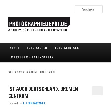
Such
Hauptmenü
START
FOTO KAUFEN
FOTO-SERVICES
Zum Inhalt wechseln
Zum sekundären Inhalt wechseln
IMPRESSUM / DATENSCHUTZ
SCHLAGWORT-ARCHIVE:
ARCH’IMAGE
IST AUCH DEUTSCHLAND: BREMEN
CENTRUM
Posted on
1. FEBRUAR 2018