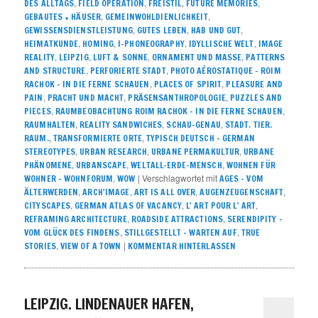
,
,
,
,
DES ALLTAGS
FIELD OPERATION
FREISTIL
FUTURE MEMORIES
,
,
GEBAUTES + HÄUSER
GEMEINWOHLDIENLICHKEIT
,
,
,
GEWISSENSDIENSTLEISTUNG
GUTES LEBEN
HAB UND GUT
,
,
,
,
HEIMATKUNDE
HOMING
I-PHONEOGRAPHY
IDYLLISCHE WELT
IMAGE
,
,
,
,
REALITY
LEIPZIG
LUFT & SONNE
ORNAMENT UND MASSE
PATTERNS
,
,
AND STRUCTURE
PERFORIERTE STADT
PHOTO AÉROSTATIQUE – ROIM
,
,
RACHOK – IN DIE FERNE SCHAUEN
PLACES OF SPIRIT
PLEASURE AND
,
,
,
PAIN
PRACHT UND MACHT
PRÄSENSANTHROPOLOGIE
PUZZLES AND
,
,
PIECES
RAUMBEOBACHTUNG ROIM RACHOK – IN DIE FERNE SCHAUEN
,
,
,
RAUMHALTEN
REALITY SANDWICHES
SCHAU-GENAU
STADT. TIER.
,
,
RAUM.
TRANSFORMIERTE ORTE
TYPISCH DEUTSCH – GERMAN
,
,
,
STEREOTYPES
URBAN RESEARCH
URBANE PERMAKULTUR
URBANE
,
,
,
PHÄNOMENE
URBANSCAPE
WELTALL-ERDE-MENSCH
WOHNEN FÜR
,
|
Verschlagwortet mit
WOHNER – WOHNFORUM
WOW
AGES - VOM
,
,
,
,
ÄLTERWERDEN
ARCH'IMAGE
ART IS ALL OVER
AUGENZEUGENSCHAFT
,
,
,
CITYSCAPES
GERMAN ATLAS OF VACANCY
L' ART POUR L' ART
,
,
REFRAMING ARCHITECTURE
ROADSIDE ATTRACTIONS
SERENDIPITY –
,
,
VOM GLÜCK DES FINDENS
STILLGESTELLT – WARTEN AUF
TRUE
,
|
STORIES
VIEW OF A TOWN
KOMMENTAR HINTERLASSEN
LEIPZIG. LINDENAUER HAFEN,