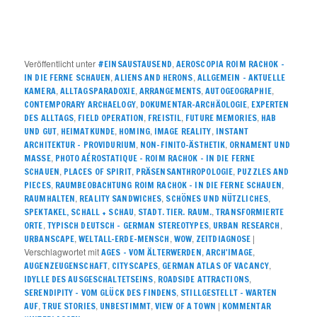
Veröffentlicht unter
,
#EINSAUSTAUSEND
AEROSCOPIA ROIM RACHOK –
,
,
IN DIE FERNE SCHAUEN
ALIENS AND HERONS
ALLGEMEIN – AKTUELLE
,
,
,
,
KAMERA
ALLTAGSPARADOXIE
ARRANGEMENTS
AUTOGEOGRAPHIE
,
,
CONTEMPORARY ARCHAELOGY
DOKUMENTAR-ARCHÄOLOGIE
EXPERTEN
,
,
,
,
DES ALLTAGS
FIELD OPERATION
FREISTIL
FUTURE MEMORIES
HAB
,
,
,
,
UND GUT
HEIMATKUNDE
HOMING
IMAGE REALITY
INSTANT
,
,
ARCHITEKTUR – PROVIDURIUM
NON-FINITO-ÄSTHETIK
ORNAMENT UND
,
MASSE
PHOTO AÉROSTATIQUE – ROIM RACHOK – IN DIE FERNE
,
,
,
SCHAUEN
PLACES OF SPIRIT
PRÄSENSANTHROPOLOGIE
PUZZLES AND
,
,
PIECES
RAUMBEOBACHTUNG ROIM RACHOK – IN DIE FERNE SCHAUEN
,
,
,
RAUMHALTEN
REALITY SANDWICHES
SCHÖNES UND NÜTZLICHES
,
,
SPEKTAKEL, SCHALL + SCHAU
STADT. TIER. RAUM.
TRANSFORMIERTE
,
,
,
ORTE
TYPISCH DEUTSCH – GERMAN STEREOTYPES
URBAN RESEARCH
,
,
,
|
URBANSCAPE
WELTALL-ERDE-MENSCH
WOW
ZEITDIAGNOSE
Verschlagwortet mit
,
,
AGES - VOM ÄLTERWERDEN
ARCH'IMAGE
,
,
,
AUGENZEUGENSCHAFT
CITYSCAPES
GERMAN ATLAS OF VACANCY
,
,
IDYLLE DES AUSGESCHALTETSEINS
ROADSIDE ATTRACTIONS
,
SERENDIPITY – VOM GLÜCK DES FINDENS
STILLGESTELLT – WARTEN
,
,
,
|
AUF
TRUE STORIES
UNBESTIMMT
VIEW OF A TOWN
KOMMENTAR