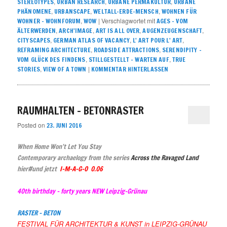
,
,
,
STEREOTYPES
URBAN RESEARCH
URBANE PERMAKULTUR
URBANE
,
,
,
PHÄNOMENE
URBANSCAPE
WELTALL-ERDE-MENSCH
WOHNEN FÜR
,
|
Verschlagwortet mit
WOHNER – WOHNFORUM
WOW
AGES - VOM
,
,
,
,
ÄLTERWERDEN
ARCH'IMAGE
ART IS ALL OVER
AUGENZEUGENSCHAFT
,
,
,
CITYSCAPES
GERMAN ATLAS OF VACANCY
L' ART POUR L' ART
,
,
REFRAMING ARCHITECTURE
ROADSIDE ATTRACTIONS
SERENDIPITY –
,
,
VOM GLÜCK DES FINDENS
STILLGESTELLT – WARTEN AUF
TRUE
,
|
STORIES
VIEW OF A TOWN
KOMMENTAR HINTERLASSEN
RAUMHALTEN – BETONRASTER
Posted on
23. JUNI 2016
When Home Won’t Let You Stay
Contemporary archaelogy from the series
Across the Ravaged Land
hier#und jetzt
I-M-A-G-O 0.06
40th
birthday
– forty years NEW
Leipzig-Grünau
RASTER – BETON
FESTI
VAL FÜR ARCHITEKTUR & KUNST in LEIPZIG-GRÜNAU