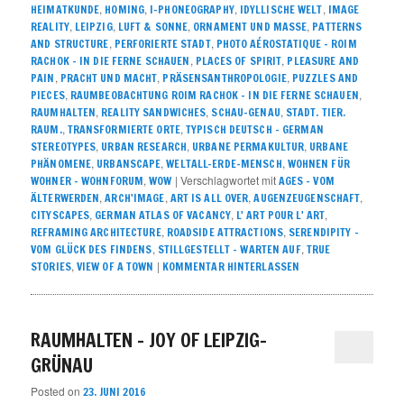
,
,
,
,
HEIMATKUNDE
HOMING
I-PHONEOGRAPHY
IDYLLISCHE WELT
IMAGE
,
,
,
,
REALITY
LEIPZIG
LUFT & SONNE
ORNAMENT UND MASSE
PATTERNS
,
,
AND STRUCTURE
PERFORIERTE STADT
PHOTO AÉROSTATIQUE – ROIM
,
,
RACHOK – IN DIE FERNE SCHAUEN
PLACES OF SPIRIT
PLEASURE AND
,
,
,
PAIN
PRACHT UND MACHT
PRÄSENSANTHROPOLOGIE
PUZZLES AND
,
,
PIECES
RAUMBEOBACHTUNG ROIM RACHOK – IN DIE FERNE SCHAUEN
,
,
,
RAUMHALTEN
REALITY SANDWICHES
SCHAU-GENAU
STADT. TIER.
,
,
RAUM.
TRANSFORMIERTE ORTE
TYPISCH DEUTSCH – GERMAN
,
,
,
STEREOTYPES
URBAN RESEARCH
URBANE PERMAKULTUR
URBANE
,
,
,
PHÄNOMENE
URBANSCAPE
WELTALL-ERDE-MENSCH
WOHNEN FÜR
,
|
Verschlagwortet mit
WOHNER – WOHNFORUM
WOW
AGES - VOM
,
,
,
,
ÄLTERWERDEN
ARCH'IMAGE
ART IS ALL OVER
AUGENZEUGENSCHAFT
,
,
,
CITYSCAPES
GERMAN ATLAS OF VACANCY
L' ART POUR L' ART
,
,
REFRAMING ARCHITECTURE
ROADSIDE ATTRACTIONS
SERENDIPITY –
,
,
VOM GLÜCK DES FINDENS
STILLGESTELLT – WARTEN AUF
TRUE
,
|
STORIES
VIEW OF A TOWN
KOMMENTAR HINTERLASSEN
RAUMHALTEN – JOY OF LEIPZIG-
GRÜNAU
Posted on
23. JUNI 2016