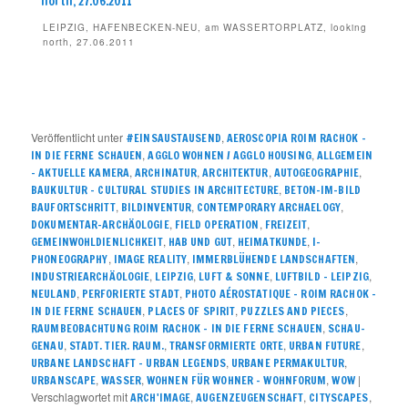
LEIPZIG, HAFENBECKEN-NEU, am WASSERTORPLATZ, looking
north, 27.06.2011
Veröffentlicht unter
,
#EINSAUSTAUSEND
AEROSCOPIA ROIM RACHOK –
,
,
IN DIE FERNE SCHAUEN
AGGLO WOHNEN / AGGLO HOUSING
ALLGEMEIN
,
,
,
,
– AKTUELLE KAMERA
ARCHINATUR
ARCHITEKTUR
AUTOGEOGRAPHIE
,
BAUKULTUR – CULTURAL STUDIES IN ARCHITECTURE
BETON-IM-BILD
,
,
,
BAUFORTSCHRITT
BILDINVENTUR
CONTEMPORARY ARCHAELOGY
,
,
,
DOKUMENTAR-ARCHÄOLOGIE
FIELD OPERATION
FREIZEIT
,
,
,
GEMEINWOHLDIENLICHKEIT
HAB UND GUT
HEIMATKUNDE
I-
,
,
,
PHONEOGRAPHY
IMAGE REALITY
IMMERBLÜHENDE LANDSCHAFTEN
,
,
,
,
INDUSTRIEARCHÄOLOGIE
LEIPZIG
LUFT & SONNE
LUFTBILD - LEIPZIG
,
,
NEULAND
PERFORIERTE STADT
PHOTO AÉROSTATIQUE – ROIM RACHOK –
,
,
,
IN DIE FERNE SCHAUEN
PLACES OF SPIRIT
PUZZLES AND PIECES
,
RAUMBEOBACHTUNG ROIM RACHOK – IN DIE FERNE SCHAUEN
SCHAU-
,
,
,
,
GENAU
STADT. TIER. RAUM.
TRANSFORMIERTE ORTE
URBAN FUTURE
,
,
URBANE LANDSCHAFT – URBAN LEGENDS
URBANE PERMAKULTUR
,
,
,
|
URBANSCAPE
WASSER
WOHNEN FÜR WOHNER – WOHNFORUM
WOW
Verschlagwortet mit
,
,
,
ARCH'IMAGE
AUGENZEUGENSCHAFT
CITYSCAPES