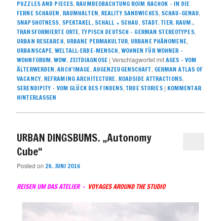
,
PUZZLES AND PIECES
RAUMBEOBACHTUNG ROIM RACHOK – IN DIE
,
,
,
,
FERNE SCHAUEN
RAUMHALTEN
REALITY SANDWICHES
SCHAU-GENAU
,
,
,
SNAPSHOTNESS
SPEKTAKEL, SCHALL + SCHAU
STADT. TIER. RAUM.
,
,
TRANSFORMIERTE ORTE
TYPISCH DEUTSCH – GERMAN STEREOTYPES
,
,
,
URBAN RESEARCH
URBANE PERMAKULTUR
URBANE PHÄNOMENE
,
,
URBANSCAPE
WELTALL-ERDE-MENSCH
WOHNEN FÜR WOHNER –
,
,
|
Verschlagwortet mit
WOHNFORUM
WOW
ZEITDIAGNOSE
AGES - VOM
,
,
,
ÄLTERWERDEN
ARCH'IMAGE
AUGENZEUGENSCHAFT
GERMAN ATLAS OF
,
,
,
VACANCY
REFRAMING ARCHITECTURE
ROADSIDE ATTRACTIONS
,
|
SERENDIPITY – VOM GLÜCK DES FINDENS
TRUE STORIES
KOMMENTAR
HINTERLASSEN
URBAN DINGSBUMS. „Autonomy
Cube“
Posted on
26. JUNI 2016
REISEN UM DAS ATELIER –
VOYAGES AROUND THE STUDIO