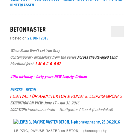
HINTERLASSEN
BETONRASTER
Posted on
23. JUNI 2016
When Home Won’t Let You Stay
Contemporary archaelogy from the series
Across the Ravaged Land
hier#und jetzt
I-M-A-G-O 0.07
40th
birthday
– forty years NEW
Leipzig-Grünau
RASTER – BETON
FESTI
VAL FÜR ARCHITEKTUR & KUNST in LEIPZIG-GRÜNAU
EXHIBITION ON VIEW: June 17 – Juli 31, 2016
Festivalzentrale – Stuttgarter Allee 4 (Ladenlokal)
LOCATION:
LEIPZIG, DAYUSE RASTER on BETON, i-phoneography,