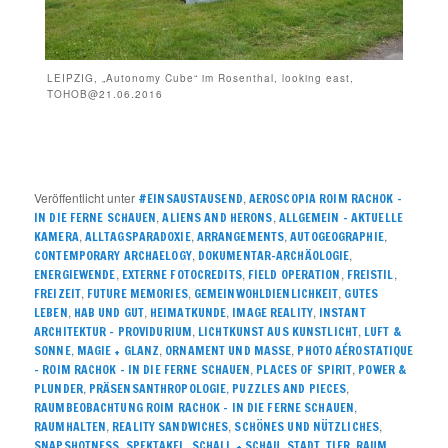
LEIPZIG, „Autonomy Cube“ im Rosenthal, looking east,
TOHOB@21.06.2016
Veröffentlicht unter
,
#EINSAUSTAUSEND
AEROSCOPIA ROIM RACHOK –
,
,
IN DIE FERNE SCHAUEN
ALIENS AND HERONS
ALLGEMEIN – AKTUELLE
,
,
,
,
KAMERA
ALLTAGSPARADOXIE
ARRANGEMENTS
AUTOGEOGRAPHIE
,
,
CONTEMPORARY ARCHAELOGY
DOKUMENTAR-ARCHÄOLOGIE
,
,
,
,
ENERGIEWENDE
EXTERNE FOTOCREDITS
FIELD OPERATION
FREISTIL
,
,
,
FREIZEIT
FUTURE MEMORIES
GEMEINWOHLDIENLICHKEIT
GUTES
,
,
,
,
LEBEN
HAB UND GUT
HEIMATKUNDE
IMAGE REALITY
INSTANT
,
,
ARCHITEKTUR – PROVIDURIUM
LICHTKUNST AUS KUNSTLICHT
LUFT &
,
,
,
SONNE
MAGIE + GLANZ
ORNAMENT UND MASSE
PHOTO AÉROSTATIQUE
,
,
– ROIM RACHOK – IN DIE FERNE SCHAUEN
PLACES OF SPIRIT
POWER &
,
,
,
PLUNDER
PRÄSENSANTHROPOLOGIE
PUZZLES AND PIECES
,
RAUMBEOBACHTUNG ROIM RACHOK – IN DIE FERNE SCHAUEN
,
,
,
RAUMHALTEN
REALITY SANDWICHES
SCHÖNES UND NÜTZLICHES
,
,
,
SNAPSHOTNESS
SPEKTAKEL, SCHALL + SCHAU
STADT. TIER. RAUM.