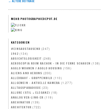
Artikelnavigation
←
ÄLTERE BEITRÄGE
MEHR PHOTOGRAPHIEDEPOT.DE
KATEGORIEN
(247)
#EINSAUSTAUSEND
(134)
1962
(248)
ABSICHTSLOSIGKEIT
(138)
AEROSCOPIA ROIM RACHOK – IN DIE FERNE SCHAUEN
(156)
AGGLO WOHNEN / AGGLO HOUSING
(200)
ALIENS AND HERONS
(110)
ALLEDRAUF – GRUPPENBILD
(1.277)
ALLGEMEIN – AKTUELLE KAMERA
(23)
ALLTAGSPARADOXIE
(18)
ALLURE (STIL + ELEGANZ)
(119)
ANALOG VER-LINK-ER
(139)
ARCHINATUR
(722)
ARCHITEKTUR