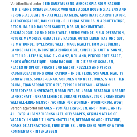
Veröffentlicht unter
,
#EINSAUSTAUSEND
AEROSCOPIA ROIM RACHOK –
,
,
IN DIE FERNE SCHAUEN
AGGLO WOHNEN / AGGLO HOUSING
ALIENS AND
,
,
,
,
HERONS
ALLGEMEIN – AKTUELLE KAMERA
ARCHINATUR
ARCHITEKTUR
,
,
AUTOGEOGRAPHIE
BAUKULTUR – CULTURAL STUDIES IN ARCHITECTURE
,
,
BETON-IM-BILD BAUFORTSCHRITT
DESIGN
DOKUMENTAR-
,
,
,
,
ARCHÄOLOGIE
DU UND DEINE WELT
ENERGIEWENDE
FIELD OPERATION
,
,
,
,
FUTURE MEMORIES
GEBAUTES + HÄUSER
GUTES LEBEN
HAB UND GUT
,
,
,
HEIMATKUNDE
IDYLLISCHE WELT
IMAGE REALITY
IMMERBLÜHENDE
,
,
,
,
LANDSCHAFTEN
INDUSTRIEARCHÄOLOGIE
KÜNSTLER
LUFT & SONNE
,
,
,
,
LUFTBILD - LEIPZIG
MAGIE + GLANZ
NEULAND
PERFORIERTE STADT
,
PHOTO AÉROSTATIQUE – ROIM RACHOK – IN DIE FERNE SCHAUEN
,
,
,
PLACES OF SPIRIT
PRACHT UND MACHT
PUZZLES AND PIECES
,
RAUMBEOBACHTUNG ROIM RACHOK – IN DIE FERNE SCHAUEN
REALITY
,
,
,
SANDWICHES
SCHAU-GENAU
SCHÖNES UND NÜTZLICHES
STADT. TIER.
,
,
RAUM.
TRANSFORMIERTE ORTE
TYPISCH DEUTSCH – GERMAN
,
,
,
,
STEREOTYPES
UNVERZAGT
URBAN FUTURE
URBAN RESEARCH
URBANE
,
,
,
LANDSCHAFT – URBAN LEGENDS
URBANE PERMAKULTUR
URBANSCAPE
,
,
|
WELTALL-ERDE-MENSCH
WOHNEN FÜR WOHNER – WOHNFORUM
WOW
Verschlagwortet mit
,
,
AGES - VOM ÄLTERWERDEN
ARCH'IMAGE
ART IS
,
,
,
ALL OVER
AUGENZEUGENSCHAFT
CITYSCAPES
GERMAN ATLAS OF
,
,
,
,
VACANCY
IN ARBEIT
INSTANDSTELLEN
REFRAMING ARCHITECTURE
,
,
,
|
ROADSIDE ATTRACTIONS
TRUE STORIES
UNFINISHED
VIEW OF A TOWN
KOMMENTAR HINTERLASSEN