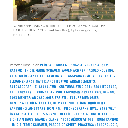
VAHRLOVE RAINBOW, time-shift, LIGHT SEEN FROM THE
EARTHS’ SURFACE (fixed location), i-phoneography,
27.06.2016
Veröffentlicht unter
,
,
#EINSAUSTAUSEND
1962
AEROSCOPIA ROIM
,
,
RACHOK – IN DIE FERNE SCHAUEN
AGGLO WOHNEN / AGGLO HOUSING
,
,
ALLGEMEIN – AKTUELLE KAMERA
ALLTAGSPARADOXIE
ALLURE (STIL +
,
,
,
,
ELEGANZ)
ARCHINATUR
ARCHITEKTUR
ARRANGEMENTS
,
,
AUTOGEOGRAPHIE
BAUKULTUR – CULTURAL STUDIES IN ARCHITECTURE
,
,
,
CLOUDGRAPHY, CLOUD-ATLAS
CONTEMPORARY ARCHAELOGY
DESIGN
,
,
,
DOKUMENTAR-ARCHÄOLOGIE
FREISTIL
FUTURE MEMORIES
,
,
GEMEINWOHLDIENLICHKEIT
HEIMATKUNDE
HEIMKEHRBILDER Á
,
,
,
,
VANISHING LANDSCAPE
HOMING
I-PHONEOGRAPHY
IDYLLISCHE WELT
,
,
,
IMAGE REALITY
LUFT & SONNE
LUFTBILD - LEIPZIG
LUMENTEKTUR -
,
,
LICHT AM HAUS
MAGIE + GLANZ
PHOTO AÉROSTATIQUE – ROIM RACHOK
,
,
,
– IN DIE FERNE SCHAUEN
PLACES OF SPIRIT
PRÄSENSANTHROPOLOGIE