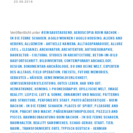
23.06.2016
Veröffentlicht unter
,
#EINSAUSTAUSEND
AEROSCOPIA ROIM RACHOK –
,
,
IN DIE FERNE SCHAUEN
AGGLO WOHNEN / AGGLO HOUSING
ALIENS AND
,
,
,
HERONS
ALLGEMEIN – AKTUELLE KAMERA
ALLTAGSPARADOXIE
ALLURE
,
,
,
,
(STIL + ELEGANZ)
ARCHINATUR
ARCHITEKTUR
AUTOGEOGRAPHIE
,
BAUKULTUR – CULTURAL STUDIES IN ARCHITECTURE
BETON-IM-BILD
,
,
,
BAUFORTSCHRITT
BILDINVENTUR
CONTEMPORARY ARCHAELOGY
,
,
,
DESIGN
DOKUMENTAR-ARCHÄOLOGIE
DU UND DEINE WELT
EXPERTEN
,
,
,
,
DES ALLTAGS
FIELD OPERATION
FREISTIL
FUTURE MEMORIES
,
,
GEBAUTES + HÄUSER
GEMEINWOHLDIENLICHKEIT
,
,
,
GEWISSENSDIENSTLEISTUNG
GUTES LEBEN
HAB UND GUT
,
,
,
,
HEIMATKUNDE
HOMING
I-PHONEOGRAPHY
IDYLLISCHE WELT
IMAGE
,
,
,
,
REALITY
LEIPZIG
LUFT & SONNE
ORNAMENT UND MASSE
PATTERNS
,
,
AND STRUCTURE
PERFORIERTE STADT
PHOTO AÉROSTATIQUE – ROIM
,
,
RACHOK – IN DIE FERNE SCHAUEN
PLACES OF SPIRIT
PLEASURE AND
,
,
,
PAIN
PRACHT UND MACHT
PRÄSENSANTHROPOLOGIE
PUZZLES AND
,
,
PIECES
RAUMBEOBACHTUNG ROIM RACHOK – IN DIE FERNE SCHAUEN
,
,
,
RAUMHALTEN
REALITY SANDWICHES
SCHAU-GENAU
STADT. TIER.
,
,
RAUM.
TRANSFORMIERTE ORTE
TYPISCH DEUTSCH – GERMAN