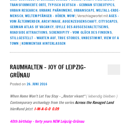
,
,
TRANSFORMIERTE ORTE
TYPISCH DEUTSCH – GERMAN STEREOTYPES
,
,
,
URBAN RESEARCH
URBANE PHÄNOMENE
URBANSCAPE
WELTALL-ERDE-
,
,
|
Verschlagwortet mit
MENSCH
WELTEMPFÄNGER – HÖREN
WOW
AGES -
,
,
,
,
VOM ÄLTERWERDEN
ARCH'IMAGE
AUGENZEUGENSCHAFT
CITYSCAPES
,
,
GERMAN ATLAS OF VACANCY
IDYLLE DES AUSGESCHALTETSEINS
,
,
ROADSIDE ATTRACTIONS
SERENDIPITY – VOM GLÜCK DES FINDENS
,
,
,
STILLGESTELLT – WARTEN AUF
TRUE STORIES
UNBESTIMMT
VIEW OF A
|
TOWN
KOMMENTAR HINTERLASSEN
RAUMHALTEN – JOY OF LEIPZIG-
GRÜNAU
Posted on
26. JUNI 2016
( lebendig bleiben )
When Home Won’t Let You Stay –
„
Rester vivant“
Contemporary archaelogy from the series
Across the Ravaged Land
hier#und jetzt
I-M-A-G-O 0.09
40th
birthday
– forty years NEW
Leipzig-Grünau