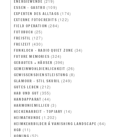
(219)
ENERGIEWENDE
(109)
ESSEN – GASTRO
(174)
EXPERTEN DES ALLTAGS
(122)
EXTERNE FOTOCREDITS
(284)
FIELD OPERATION
(25)
FOTOBUCH
(127)
FREISTIL
(430)
FREIZEIT
(34)
FUNKLOCH – RADIO QUIET ZONE
(324)
FUTURE MEMORIES
(396)
GEBAUTES + HÄUSER
(26)
GEMEINWOHLDIENLICHKEIT
(8)
GEWISSENSDIENSTLEISTUNG
(249)
GLAMOUR – STIL SKURIL
(212)
GUTES LEBEN
(355)
HAB UND GUT
(44)
HANDAPPARAT
(3)
HARMONIEMILLIEU
(14)
HECKENARBEIT – TOPIARY
(1.202)
HEIMATKUNDE
(64)
HEIMKEHRBILDER Á VANISHING LANDSCAPE
(11)
HGB
(52)
HOMING