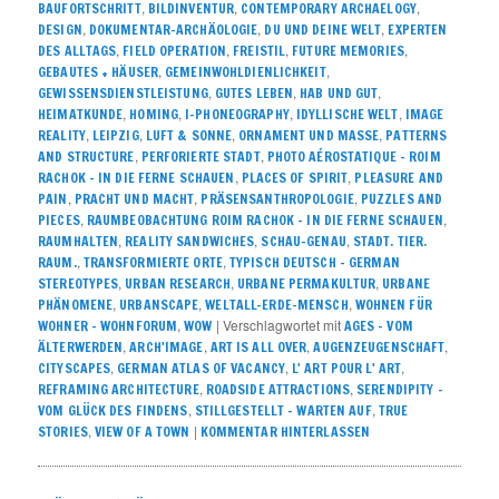
,
,
,
BAUFORTSCHRITT
BILDINVENTUR
CONTEMPORARY ARCHAELOGY
,
,
,
DESIGN
DOKUMENTAR-ARCHÄOLOGIE
DU UND DEINE WELT
EXPERTEN
,
,
,
,
DES ALLTAGS
FIELD OPERATION
FREISTIL
FUTURE MEMORIES
,
,
GEBAUTES + HÄUSER
GEMEINWOHLDIENLICHKEIT
,
,
,
GEWISSENSDIENSTLEISTUNG
GUTES LEBEN
HAB UND GUT
,
,
,
,
HEIMATKUNDE
HOMING
I-PHONEOGRAPHY
IDYLLISCHE WELT
IMAGE
,
,
,
,
REALITY
LEIPZIG
LUFT & SONNE
ORNAMENT UND MASSE
PATTERNS
,
,
AND STRUCTURE
PERFORIERTE STADT
PHOTO AÉROSTATIQUE – ROIM
,
,
RACHOK – IN DIE FERNE SCHAUEN
PLACES OF SPIRIT
PLEASURE AND
,
,
,
PAIN
PRACHT UND MACHT
PRÄSENSANTHROPOLOGIE
PUZZLES AND
,
,
PIECES
RAUMBEOBACHTUNG ROIM RACHOK – IN DIE FERNE SCHAUEN
,
,
,
RAUMHALTEN
REALITY SANDWICHES
SCHAU-GENAU
STADT. TIER.
,
,
RAUM.
TRANSFORMIERTE ORTE
TYPISCH DEUTSCH – GERMAN
,
,
,
STEREOTYPES
URBAN RESEARCH
URBANE PERMAKULTUR
URBANE
,
,
,
PHÄNOMENE
URBANSCAPE
WELTALL-ERDE-MENSCH
WOHNEN FÜR
,
|
Verschlagwortet mit
WOHNER – WOHNFORUM
WOW
AGES - VOM
,
,
,
,
ÄLTERWERDEN
ARCH'IMAGE
ART IS ALL OVER
AUGENZEUGENSCHAFT
,
,
,
CITYSCAPES
GERMAN ATLAS OF VACANCY
L' ART POUR L' ART
,
,
REFRAMING ARCHITECTURE
ROADSIDE ATTRACTIONS
SERENDIPITY –
,
,
VOM GLÜCK DES FINDENS
STILLGESTELLT – WARTEN AUF
TRUE
,
|
STORIES
VIEW OF A TOWN
KOMMENTAR HINTERLASSEN