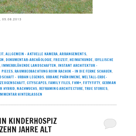
 05.08.2013
,
,
,
IT
ALLGEMEIN – AKTUELLE KAMERA
ARRANGEMENTS
,
,
,
,
GN
DOKUMENTAR-ARCHÄOLOGIE
FREIZEIT
HEIMATKUNDE
IDYLLISCHE
,
,
IMMERBLÜHENDE LANDSCHAFTEN
INSTANT ARCHITEKTUR –
,
,
 PIECES
RAUMBEOBACHTUNG ROIM RACHOK – IN DIE FERNE SCHAUEN
,
,
DSCHAFT – URBAN LEGENDS
URBANE PHÄNOMENE
WELTALL-ERDE-
,
,
,
,
,
ZEUGENSCHAFT
CITYSCAPES
FAMILY FILES
FHM*
FIFTYFIFTY
GERMAN
,
,
,
,
ER HYBRID
NACHWUCHS
REFRAMING ARCHITECTURE
TRUE STORIES
OMMENTAR HINTERLASSEN
EIN KINDERHOSPIZ
ZEHN JAHRE ALT