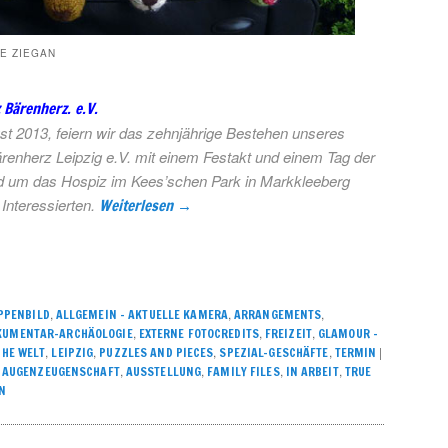
TE ZIEGAN
 Bärenherz. e.V.
 2013, feiern wir das zehnjährige Bestehen unseres
renherz Leipzig e.V. mit einem Festakt und einem Tag der
nd um das Hospiz im Kees’schen Park in Markkleeberg
e Interessierten.
Weiterlesen
→
,
,
,
PPENBILD
ALLGEMEIN – AKTUELLE KAMERA
ARRANGEMENTS
,
,
,
KUMENTAR-ARCHÄOLOGIE
EXTERNE FOTOCREDITS
FREIZEIT
GLAMOUR –
,
,
,
,
|
CHE WELT
LEIPZIG
PUZZLES AND PIECES
SPEZIAL-GESCHÄFTE
TERMIN
,
,
,
,
,
AUGENZEUGENSCHAFT
AUSSTELLUNG
FAMILY FILES
IN ARBEIT
TRUE
N