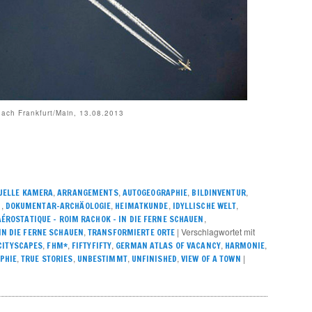
nach Frankfurt/Main, 13.08.2013
,
,
,
,
UELLE KAMERA
ARRANGEMENTS
AUTOGEOGRAPHIE
BILDINVENTUR
,
,
,
,
N
DOKUMENTAR-ARCHÄOLOGIE
HEIMATKUNDE
IDYLLISCHE WELT
,
ÉROSTATIQUE – ROIM RACHOK – IN DIE FERNE SCHAUEN
,
|
Verschlagwortet mit
N DIE FERNE SCHAUEN
TRANSFORMIERTE ORTE
,
,
,
,
,
CITYSCAPES
FHM*
FIFTYFIFTY
GERMAN ATLAS OF VACANCY
HARMONIE
,
,
,
,
|
PHIE
TRUE STORIES
UNBESTIMMT
UNFINISHED
VIEW OF A TOWN