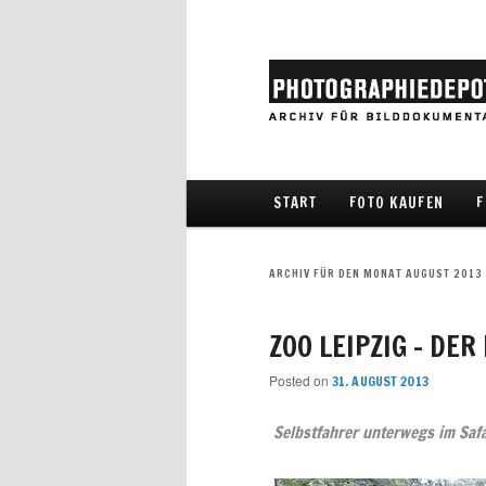
Hauptmenü
START
FOTO KAUFEN
F
Zum Inhalt wechseln
Zum sekundären Inhalt wec
ARCHIV FÜR DEN MONAT
AUGUST 2013
ZOO LEIPZIG – DER
Posted on
31. AUGUST 2013
Selbstfahrer unterwegs im Safar