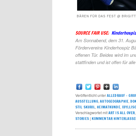
BÄREN FÜR DAS FEST @ BRIGIT
SOURCE FAIR USE:
Kinderhospiz
Am Sonnabend, dem 31. August
Fördervereins Kinderhospiz Bä
offenen Tür. Beides wird im u
stattfinden und ist offen für all
Veröffentlicht unter
ALLEDRAUF - GRU
,
,
AUSSTELLUNG
AUTOGEOGRAPHIE
DO
,
,
STIL SKURIL
HEIMATKUNDE
IDYLLIS
Verschlagwortet mit
ART IS ALL OVER
|
STORIES
KOMMENTAR HINTERLASSE