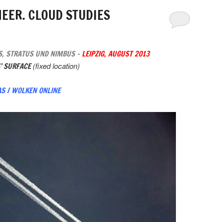
EER. CLOUD STUDIES
S, STRATUS UND NIMBUS –
LEIPZIG, AUGUST 2013
(fixed location)
’ SURFACE
S / WOLKEN ONLINE