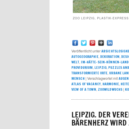
ZOO LEIPZIG, PLASTIK-EXPRESS,
Veröffentlicht unter
ABSICHTSLOSIGKE
,
,
AUTOGEOGRAPHIE
DEKORATION
DESI
,
WELT
IM-HÄTTE-SEIN-KÖNNEN-LAND
,
,
PROVIDURIUM
LEIPZIG
PUZZLES AND
,
TRANSFORMIERTE ORTE
URBANE LAN
|
Verschlagwortet mit
MENSCH
AUGEN
,
,
ATLAS OF VACANCY
HARMONIE
HEIT
,
|
VIEW OF A TOWN
ZOOWILDWUCHS
K
LEIPZIG. DER VER
BÄRENHERZ WIRD 