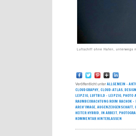
Luftschiff ohne Hafen, unterwegs 
Veröffentlicht unter
ALLGEMEIN – AKT
,
CLOUDGRAPHY, CLOUD-ATLAS
DESIG
,
,
LEIPZIG
LUFTBILD - LEIPZIG
PHOTO A
RAUMBEOBACHTUNG ROIM RACHOK – I
,
,
ARCH'IMAGE
AUGENZEUGENSCHAFT
,
,
HEITER HYBRID
IN ARBEIT
PHOTOGRA
KOMMENTAR HINTERLASSEN