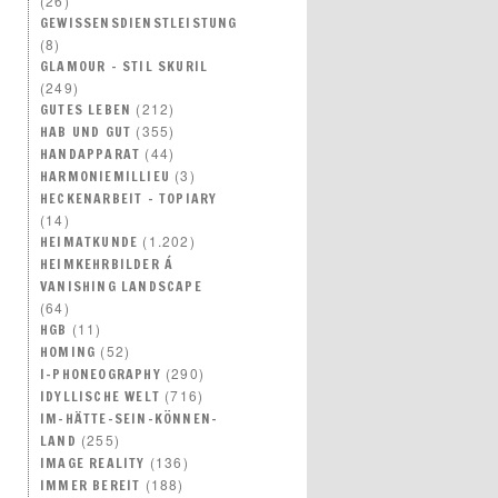
(26)
GEWISSENSDIENSTLEISTUNG
(8)
GLAMOUR – STIL SKURIL
(249)
(212)
GUTES LEBEN
(355)
HAB UND GUT
(44)
HANDAPPARAT
(3)
HARMONIEMILLIEU
HECKENARBEIT – TOPIARY
(14)
(1.202)
HEIMATKUNDE
HEIMKEHRBILDER Á
VANISHING LANDSCAPE
(64)
(11)
HGB
(52)
HOMING
(290)
I-PHONEOGRAPHY
(716)
IDYLLISCHE WELT
IM-HÄTTE-SEIN-KÖNNEN-
(255)
LAND
(136)
IMAGE REALITY
(188)
IMMER BEREIT