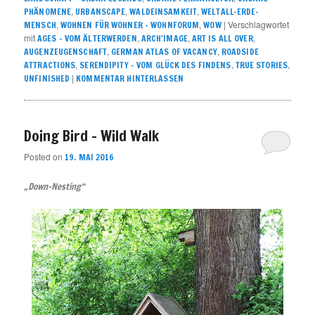
,
,
,
PHÄNOMENE
URBANSCAPE
WALDEINSAMKEIT
WELTALL-ERDE-
,
,
|
Verschlagwortet
MENSCH
WOHNEN FÜR WOHNER – WOHNFORUM
WOW
mit
,
,
,
AGES - VOM ÄLTERWERDEN
ARCH'IMAGE
ART IS ALL OVER
,
,
AUGENZEUGENSCHAFT
GERMAN ATLAS OF VACANCY
ROADSIDE
,
,
,
ATTRACTIONS
SERENDIPITY – VOM GLÜCK DES FINDENS
TRUE STORIES
|
UNFINISHED
KOMMENTAR HINTERLASSEN
Doing Bird – Wild Walk
Posted on
19. MAI 2016
„Down-Nesting“