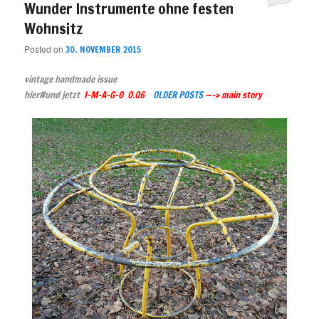
Wunder Instrumente ohne festen
Wohnsitz
Posted on
30. NOVEMBER 2015
vintage handmade issue
hier#und jetzt
I-M-A-G-O 0.06
OLDER POSTS
—–> main story