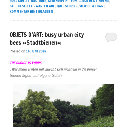
,
,
ROADSIDE ATTRACTIONS
SERENDIPITY – VOM GLÜCK DES FINDENS
,
,
|
STILLGESTELLT – WARTEN AUF
TRUE STORIES
VIEW OF A TOWN
KOMMENTAR HINTERLASSEN
OBJETS D’ART: busy urban city
bees »Stadtbienen«
Posted on
16. JUNI 2016
THE CHOICE IS YOURS
„Wer Honig ernten will, mischt sich nicht ein in die Dinge“
Bienen ärgern auf eigene Gefahr