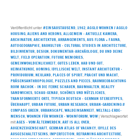
Veröffentlicht unter
,
,
#EINSAUSTAUSEND
1962
AGGLO WOHNEN / AGGLO
,
,
,
HOUSING
ALIENS AND HERONS
ALLGEMEIN – AKTUELLE KAMERA
,
,
,
,
ARCHINATUR
ARCHITEKTUR
ARRANGEMENTS
AUS FLORA + FAUNA
,
,
AUTOGEOGRAPHIE
BAUKULTUR – CULTURAL STUDIES IN ARCHITECTURE
,
,
,
BILDINVENTUR
DESIGN
DOKUMENTAR-ARCHÄOLOGIE
DU UND DEINE
,
,
,
WELT
FIELD OPERATION
FUTURE MEMORIES
,
,
,
GEMEINWOHLDIENLICHKEIT
GUTES LEBEN
HAB UND GUT
,
,
,
HEIMATKUNDE
HOMING
IDYLLISCHE WELT
INSTANT ARCHITEKTUR –
,
,
,
,
PROVIDURIUM
NEULAND
PLACES OF SPIRIT
PRACHT UND MACHT
,
,
PRÄSENSANTHROPOLOGIE
PUZZLES AND PIECES
RAUMBEOBACHTUNG
,
,
ROIM RACHOK – IN DIE FERNE SCHAUEN
RAUMHALTEN
REALITY
,
,
,
SANDWICHES
SCHAU-GENAU
SCHÖNES UND NÜTZLICHES
,
,
TRANSFORMIERTE ORTE
TYPISCH DEUTSCH – GERMAN STEREOTYPES
,
,
,
ÜBERHAUPT
URBAN FUTURE
URBAN RESEARCH
URBAN-GARDENING //
,
,
,
COMPASS GREEN
URBANSCAPE
WALDEINSAMKEIT
WELTALL-ERDE-
,
,
|
Verschlagwortet
MENSCH
WOHNEN FÜR WOHNER – WOHNFORUM
WOW
mit
,
,
AGES - VOM ÄLTERWERDEN
ART IS ALL OVER
,
,
AUGENZEUGENSCHAFT
GERMAN ATLAS OF VACANCY
IDYLLE DES
,
,
,
AUSGESCHALTETSEINS
IMPERFECTION
REFRAMING ARCHITECTURE