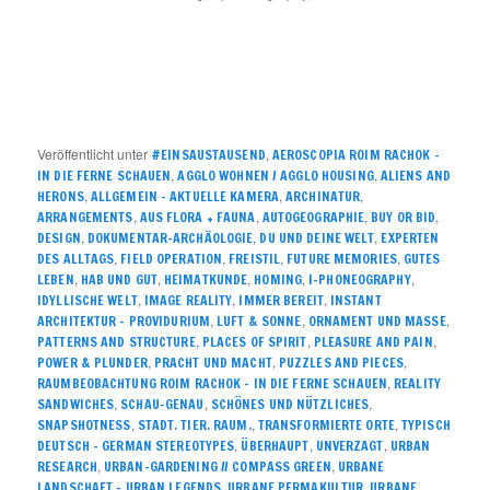
Veröffentlicht unter
,
#EINSAUSTAUSEND
AEROSCOPIA ROIM RACHOK –
,
,
IN DIE FERNE SCHAUEN
AGGLO WOHNEN / AGGLO HOUSING
ALIENS AND
,
,
,
HERONS
ALLGEMEIN – AKTUELLE KAMERA
ARCHINATUR
,
,
,
,
ARRANGEMENTS
AUS FLORA + FAUNA
AUTOGEOGRAPHIE
BUY OR BID
,
,
,
DESIGN
DOKUMENTAR-ARCHÄOLOGIE
DU UND DEINE WELT
EXPERTEN
,
,
,
,
DES ALLTAGS
FIELD OPERATION
FREISTIL
FUTURE MEMORIES
GUTES
,
,
,
,
,
LEBEN
HAB UND GUT
HEIMATKUNDE
HOMING
I-PHONEOGRAPHY
,
,
,
IDYLLISCHE WELT
IMAGE REALITY
IMMER BEREIT
INSTANT
,
,
,
ARCHITEKTUR – PROVIDURIUM
LUFT & SONNE
ORNAMENT UND MASSE
,
,
,
PATTERNS AND STRUCTURE
PLACES OF SPIRIT
PLEASURE AND PAIN
,
,
,
POWER & PLUNDER
PRACHT UND MACHT
PUZZLES AND PIECES
,
RAUMBEOBACHTUNG ROIM RACHOK – IN DIE FERNE SCHAUEN
REALITY
,
,
,
SANDWICHES
SCHAU-GENAU
SCHÖNES UND NÜTZLICHES
,
,
,
SNAPSHOTNESS
STADT. TIER. RAUM.
TRANSFORMIERTE ORTE
TYPISCH
,
,
,
DEUTSCH – GERMAN STEREOTYPES
ÜBERHAUPT
UNVERZAGT
URBAN
,
,
RESEARCH
URBAN-GARDENING // COMPASS GREEN
URBANE
,
,
LANDSCHAFT – URBAN LEGENDS
URBANE PERMAKULTUR
URBANE