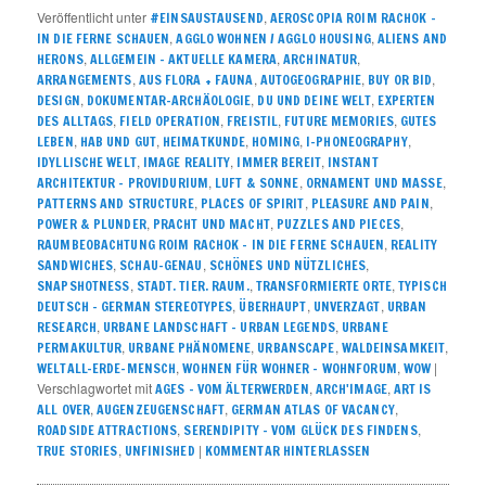
Veröffentlicht unter
,
#EINSAUSTAUSEND
AEROSCOPIA ROIM RACHOK –
,
,
IN DIE FERNE SCHAUEN
AGGLO WOHNEN / AGGLO HOUSING
ALIENS AND
,
,
,
HERONS
ALLGEMEIN – AKTUELLE KAMERA
ARCHINATUR
,
,
,
,
ARRANGEMENTS
AUS FLORA + FAUNA
AUTOGEOGRAPHIE
BUY OR BID
,
,
,
DESIGN
DOKUMENTAR-ARCHÄOLOGIE
DU UND DEINE WELT
EXPERTEN
,
,
,
,
DES ALLTAGS
FIELD OPERATION
FREISTIL
FUTURE MEMORIES
GUTES
,
,
,
,
,
LEBEN
HAB UND GUT
HEIMATKUNDE
HOMING
I-PHONEOGRAPHY
,
,
,
IDYLLISCHE WELT
IMAGE REALITY
IMMER BEREIT
INSTANT
,
,
,
ARCHITEKTUR – PROVIDURIUM
LUFT & SONNE
ORNAMENT UND MASSE
,
,
,
PATTERNS AND STRUCTURE
PLACES OF SPIRIT
PLEASURE AND PAIN
,
,
,
POWER & PLUNDER
PRACHT UND MACHT
PUZZLES AND PIECES
,
RAUMBEOBACHTUNG ROIM RACHOK – IN DIE FERNE SCHAUEN
REALITY
,
,
,
SANDWICHES
SCHAU-GENAU
SCHÖNES UND NÜTZLICHES
,
,
,
SNAPSHOTNESS
STADT. TIER. RAUM.
TRANSFORMIERTE ORTE
TYPISCH
,
,
,
DEUTSCH – GERMAN STEREOTYPES
ÜBERHAUPT
UNVERZAGT
URBAN
,
,
RESEARCH
URBANE LANDSCHAFT – URBAN LEGENDS
URBANE
,
,
,
,
PERMAKULTUR
URBANE PHÄNOMENE
URBANSCAPE
WALDEINSAMKEIT
,
,
|
WELTALL-ERDE-MENSCH
WOHNEN FÜR WOHNER – WOHNFORUM
WOW
Verschlagwortet mit
,
,
AGES - VOM ÄLTERWERDEN
ARCH'IMAGE
ART IS
,
,
,
ALL OVER
AUGENZEUGENSCHAFT
GERMAN ATLAS OF VACANCY
,
,
ROADSIDE ATTRACTIONS
SERENDIPITY – VOM GLÜCK DES FINDENS
,
|
TRUE STORIES
UNFINISHED
KOMMENTAR HINTERLASSEN