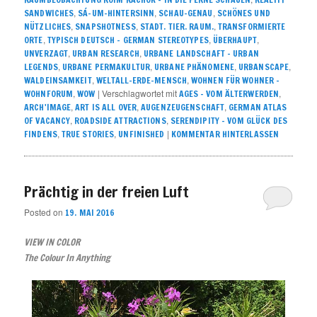
,
,
,
SANDWICHES
SÁ-UM-HINTERSINN
SCHAU-GENAU
SCHÖNES UND
,
,
,
NÜTZLICHES
SNAPSHOTNESS
STADT. TIER. RAUM.
TRANSFORMIERTE
,
,
,
ORTE
TYPISCH DEUTSCH – GERMAN STEREOTYPES
ÜBERHAUPT
,
,
UNVERZAGT
URBAN RESEARCH
URBANE LANDSCHAFT – URBAN
,
,
,
,
LEGENDS
URBANE PERMAKULTUR
URBANE PHÄNOMENE
URBANSCAPE
,
,
WALDEINSAMKEIT
WELTALL-ERDE-MENSCH
WOHNEN FÜR WOHNER –
,
|
Verschlagwortet mit
,
WOHNFORUM
WOW
AGES - VOM ÄLTERWERDEN
,
,
,
ARCH'IMAGE
ART IS ALL OVER
AUGENZEUGENSCHAFT
GERMAN ATLAS
,
,
OF VACANCY
ROADSIDE ATTRACTIONS
SERENDIPITY – VOM GLÜCK DES
,
,
|
FINDENS
TRUE STORIES
UNFINISHED
KOMMENTAR HINTERLASSEN
Prächtig in der freien Luft
Posted on
19. MAI 2016
VIEW IN COLOR
The Colour In Anything