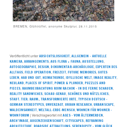
BREMEN, Glühtrüffel, anonyme Skulptur, 28.11.2015
Veröffentlicht unter
,
ABSICHTSLOSIGKEIT
ALLGEMEIN – AKTUELLE
,
,
,
,
KAMERA
ARRANGEMENTS
AUS FLORA + FAUNA
AUSSTELLUNG
,
,
,
AUTOGEOGRAPHIE
DESIGN
DOKUMENTAR-ARCHÄOLOGIE
EXPERTEN DES
,
,
,
,
ALLTAGS
FIELD OPERATION
FREIZEIT
FUTURE MEMORIES
GUTES
,
,
,
,
,
LEBEN
HAB UND GUT
HEIMATKUNDE
IDYLLISCHE WELT
IMAGE REALITY
,
,
,
NEULAND
PLACES OF SPIRIT
POWER & PLUNDER
PUZZLES AND
,
,
PIECES
RAUMBEOBACHTUNG ROIM RACHOK – IN DIE FERNE SCHAUEN
,
,
,
REALITY SANDWICHES
SCHAU-GENAU
SCHÖNES UND NÜTZLICHES
,
,
STADT. TIER. RAUM.
TRANSFORMIERTE ORTE
TYPISCH DEUTSCH –
,
,
,
,
GERMAN STEREOTYPES
UNVERZAGT
URBAN RESEARCH
URBANSCAPE
,
,
WALDEINSAMKEIT
WELTALL-ERDE-MENSCH
WOHNEN FÜR WOHNER –
|
Verschlagwortet mit
,
WOHNFORUM
AGES - VOM ÄLTERWERDEN
,
,
,
ARCH'IMAGE
AUGENZEUGENSCHAFT
CITYSCAPES
REFRAMING
,
,
ARCHITECTURE
ROADSIDE ATTRACTIONS
SERENDIPITY – VOM GLÜCK