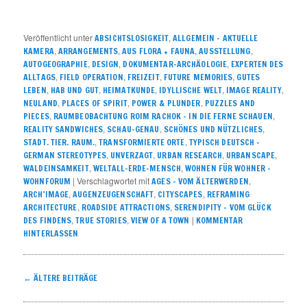
Veröffentlicht unter
,
ABSICHTSLOSIGKEIT
ALLGEMEIN – AKTUELLE
,
,
,
,
KAMERA
ARRANGEMENTS
AUS FLORA + FAUNA
AUSSTELLUNG
,
,
,
AUTOGEOGRAPHIE
DESIGN
DOKUMENTAR-ARCHÄOLOGIE
EXPERTEN DES
,
,
,
,
ALLTAGS
FIELD OPERATION
FREIZEIT
FUTURE MEMORIES
GUTES
,
,
,
,
,
LEBEN
HAB UND GUT
HEIMATKUNDE
IDYLLISCHE WELT
IMAGE REALITY
,
,
,
NEULAND
PLACES OF SPIRIT
POWER & PLUNDER
PUZZLES AND
,
,
PIECES
RAUMBEOBACHTUNG ROIM RACHOK – IN DIE FERNE SCHAUEN
,
,
,
REALITY SANDWICHES
SCHAU-GENAU
SCHÖNES UND NÜTZLICHES
,
,
STADT. TIER. RAUM.
TRANSFORMIERTE ORTE
TYPISCH DEUTSCH –
,
,
,
,
GERMAN STEREOTYPES
UNVERZAGT
URBAN RESEARCH
URBANSCAPE
,
,
WALDEINSAMKEIT
WELTALL-ERDE-MENSCH
WOHNEN FÜR WOHNER –
|
Verschlagwortet mit
,
WOHNFORUM
AGES - VOM ÄLTERWERDEN
,
,
,
ARCH'IMAGE
AUGENZEUGENSCHAFT
CITYSCAPES
REFRAMING
,
,
ARCHITECTURE
ROADSIDE ATTRACTIONS
SERENDIPITY – VOM GLÜCK
,
,
|
DES FINDENS
TRUE STORIES
VIEW OF A TOWN
KOMMENTAR
HINTERLASSEN
Artikelnavigation
←
ÄLTERE BEITRÄGE