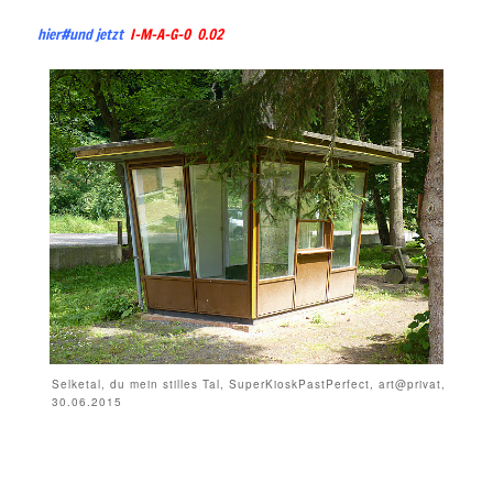
hier#und jetzt
I-M-A-G-O 0.02
Selketal, du mein stilles Tal, SuperKioskPastPerfect, art@privat,
30.06.2015