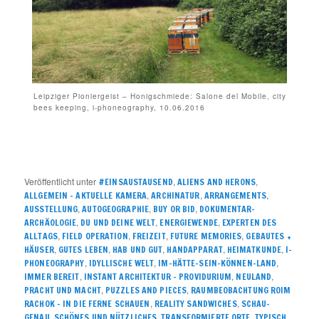
Leipziger Pioniergeist – Honigschmiede: Salone del Mobile, city
bees keeping, i-phoneography, 10.06.2016
Veröffentlicht unter
,
,
#EINSAUSTAUSEND
ALIENS AND HERONS
,
,
,
ALLGEMEIN – AKTUELLE KAMERA
ARCHINATUR
ARRANGEMENTS
,
,
,
AUSSTELLUNG
AUTOGEOGRAPHIE
BUY OR BID
DOKUMENTAR-
,
,
,
ARCHÄOLOGIE
DU UND DEINE WELT
ENERGIEWENDE
EXPERTEN DES
,
,
,
,
ALLTAGS
FIELD OPERATION
FREIZEIT
FUTURE MEMORIES
GEBAUTES +
,
,
,
,
,
HÄUSER
GUTES LEBEN
HAB UND GUT
HANDAPPARAT
HEIMATKUNDE
I-
,
,
,
PHONEOGRAPHY
IDYLLISCHE WELT
IM-HÄTTE-SEIN-KÖNNEN-LAND
,
,
,
IMMER BEREIT
INSTANT ARCHITEKTUR – PROVIDURIUM
NEULAND
,
,
PRACHT UND MACHT
PUZZLES AND PIECES
RAUMBEOBACHTUNG ROIM
,
,
RACHOK – IN DIE FERNE SCHAUEN
REALITY SANDWICHES
SCHAU-
,
,
,
GENAU
SCHÖNES UND NÜTZLICHES
TRANSFORMIERTE ORTE
TYPISCH