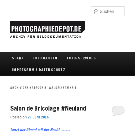
Such
Hauptmenü
START
FOTO KAUFEN
FOTO-SERVICES
Zum Inhalt wechseln
Zum sekundären Inhalt wechseln
IMPRESSUM / DATENSCHUTZ
ARCHIV DER KATEGORIE:
WALDEINSAMKEIT
Salon de Bricolage #Neuland
Posted on
23. JUNI 2016
tanzt der Abend mit der Nacht ………