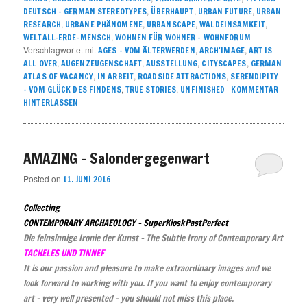
,
,
,
DEUTSCH – GERMAN STEREOTYPES
ÜBERHAUPT
URBAN FUTURE
URBAN
,
,
,
,
RESEARCH
URBANE PHÄNOMENE
URBANSCAPE
WALDEINSAMKEIT
,
|
WELTALL-ERDE-MENSCH
WOHNEN FÜR WOHNER – WOHNFORUM
Verschlagwortet mit
,
,
AGES - VOM ÄLTERWERDEN
ARCH'IMAGE
ART IS
,
,
,
,
ALL OVER
AUGENZEUGENSCHAFT
AUSSTELLUNG
CITYSCAPES
GERMAN
,
,
,
ATLAS OF VACANCY
IN ARBEIT
ROADSIDE ATTRACTIONS
SERENDIPITY
,
,
|
– VOM GLÜCK DES FINDENS
TRUE STORIES
UNFINISHED
KOMMENTAR
HINTERLASSEN
AMAZING – Salondergegenwart
Posted on
11. JUNI 2016
Collecting
CONTEMPORARY ARCHAEOLOGY – SuperKioskPastPerfect
Die feinsinnige Ironie der Kunst – The Subtle Irony of Contemporary Art
TACHELES UND TINNEF
It is our passion and pleasure to make extraordinary images and we
look forward to working with you. If you want to enjoy contemporary
art – very well presented – you should not miss this place.