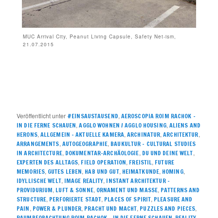
MUC Arrival City, Peanut Living Capsule, Safety Net-ism,
21.07.2015
Veröffentlicht unter
,
#EINSAUSTAUSEND
AEROSCOPIA ROIM RACHOK –
,
,
IN DIE FERNE SCHAUEN
AGGLO WOHNEN / AGGLO HOUSING
ALIENS AND
,
,
,
,
HERONS
ALLGEMEIN – AKTUELLE KAMERA
ARCHINATUR
ARCHITEKTUR
,
,
ARRANGEMENTS
AUTOGEOGRAPHIE
BAUKULTUR – CULTURAL STUDIES
,
,
,
IN ARCHITECTURE
DOKUMENTAR-ARCHÄOLOGIE
DU UND DEINE WELT
,
,
,
EXPERTEN DES ALLTAGS
FIELD OPERATION
FREISTIL
FUTURE
,
,
,
,
,
MEMORIES
GUTES LEBEN
HAB UND GUT
HEIMATKUNDE
HOMING
,
,
IDYLLISCHE WELT
IMAGE REALITY
INSTANT ARCHITEKTUR –
,
,
,
PROVIDURIUM
LUFT & SONNE
ORNAMENT UND MASSE
PATTERNS AND
,
,
,
STRUCTURE
PERFORIERTE STADT
PLACES OF SPIRIT
PLEASURE AND
,
,
,
,
PAIN
POWER & PLUNDER
PRACHT UND MACHT
PUZZLES AND PIECES
,
RAUMBEOBACHTUNG ROIM RACHOK – IN DIE FERNE SCHAUEN
REALITY