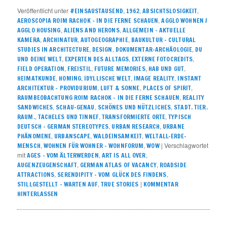
Veröffentlicht unter
,
,
,
#EINSAUSTAUSEND
1962
ABSICHTSLOSIGKEIT
,
AEROSCOPIA ROIM RACHOK – IN DIE FERNE SCHAUEN
AGGLO WOHNEN /
,
,
AGGLO HOUSING
ALIENS AND HERONS
ALLGEMEIN – AKTUELLE
,
,
,
KAMERA
ARCHINATUR
AUTOGEOGRAPHIE
BAUKULTUR – CULTURAL
,
,
,
STUDIES IN ARCHITECTURE
DESIGN
DOKUMENTAR-ARCHÄOLOGIE
DU
,
,
,
UND DEINE WELT
EXPERTEN DES ALLTAGS
EXTERNE FOTOCREDITS
,
,
,
,
FIELD OPERATION
FREISTIL
FUTURE MEMORIES
HAB UND GUT
,
,
,
,
HEIMATKUNDE
HOMING
IDYLLISCHE WELT
IMAGE REALITY
INSTANT
,
,
,
ARCHITEKTUR – PROVIDURIUM
LUFT & SONNE
PLACES OF SPIRIT
,
RAUMBEOBACHTUNG ROIM RACHOK – IN DIE FERNE SCHAUEN
REALITY
,
,
,
SANDWICHES
SCHAU-GENAU
SCHÖNES UND NÜTZLICHES
STADT. TIER.
,
,
,
RAUM.
TACHELES UND TINNEF
TRANSFORMIERTE ORTE
TYPISCH
,
,
DEUTSCH – GERMAN STEREOTYPES
URBAN RESEARCH
URBANE
,
,
,
PHÄNOMENE
URBANSCAPE
WALDEINSAMKEIT
WELTALL-ERDE-
,
,
|
Verschlagwortet
MENSCH
WOHNEN FÜR WOHNER – WOHNFORUM
WOW
mit
,
,
AGES - VOM ÄLTERWERDEN
ART IS ALL OVER
,
,
AUGENZEUGENSCHAFT
GERMAN ATLAS OF VACANCY
ROADSIDE
,
,
ATTRACTIONS
SERENDIPITY – VOM GLÜCK DES FINDENS
,
|
STILLGESTELLT – WARTEN AUF
TRUE STORIES
KOMMENTAR
HINTERLASSEN