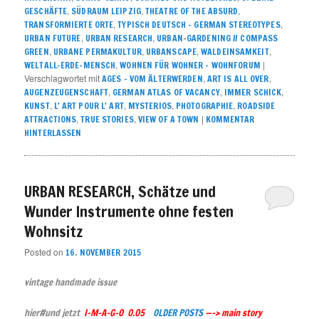
,
,
,
GESCHÄFTE
SÜDRAUM LEIPZIG
THEATRE OF THE ABSURD
,
,
TRANSFORMIERTE ORTE
TYPISCH DEUTSCH – GERMAN STEREOTYPES
,
,
URBAN FUTURE
URBAN RESEARCH
URBAN-GARDENING // COMPASS
,
,
,
,
GREEN
URBANE PERMAKULTUR
URBANSCAPE
WALDEINSAMKEIT
,
|
WELTALL-ERDE-MENSCH
WOHNEN FÜR WOHNER – WOHNFORUM
Verschlagwortet mit
,
,
AGES - VOM ÄLTERWERDEN
ART IS ALL OVER
,
,
,
AUGENZEUGENSCHAFT
GERMAN ATLAS OF VACANCY
IMMER SCHICK
,
,
,
,
KUNST
L' ART POUR L' ART
MYSTERIOS
PHOTOGRAPHIE
ROADSIDE
,
,
|
ATTRACTIONS
TRUE STORIES
VIEW OF A TOWN
KOMMENTAR
HINTERLASSEN
URBAN RESEARCH, Schätze und
Wunder Instrumente ohne festen
Wohnsitz
Posted on
16. NOVEMBER 2015
vintage handmade issue
hier#und jetzt
I-M-A-G-O 0.05
OLDER POSTS
—–> main story