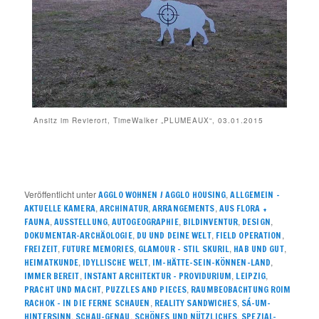
Ansitz im Revierort, TimeWalker „PLUMEAUX“, 03.01.2015
Veröffentlicht unter
,
AGGLO WOHNEN / AGGLO HOUSING
ALLGEMEIN –
,
,
,
AKTUELLE KAMERA
ARCHINATUR
ARRANGEMENTS
AUS FLORA +
,
,
,
,
,
FAUNA
AUSSTELLUNG
AUTOGEOGRAPHIE
BILDINVENTUR
DESIGN
,
,
,
DOKUMENTAR-ARCHÄOLOGIE
DU UND DEINE WELT
FIELD OPERATION
,
,
,
,
FREIZEIT
FUTURE MEMORIES
GLAMOUR – STIL SKURIL
HAB UND GUT
,
,
,
HEIMATKUNDE
IDYLLISCHE WELT
IM-HÄTTE-SEIN-KÖNNEN-LAND
,
,
,
IMMER BEREIT
INSTANT ARCHITEKTUR – PROVIDURIUM
LEIPZIG
,
,
PRACHT UND MACHT
PUZZLES AND PIECES
RAUMBEOBACHTUNG ROIM
,
,
RACHOK – IN DIE FERNE SCHAUEN
REALITY SANDWICHES
SÁ-UM-
,
,
,
HINTERSINN
SCHAU-GENAU
SCHÖNES UND NÜTZLICHES
SPEZIAL-