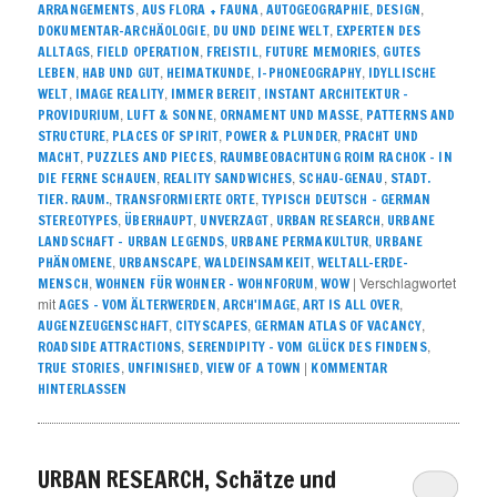
,
,
,
,
ARRANGEMENTS
AUS FLORA + FAUNA
AUTOGEOGRAPHIE
DESIGN
,
,
DOKUMENTAR-ARCHÄOLOGIE
DU UND DEINE WELT
EXPERTEN DES
,
,
,
,
ALLTAGS
FIELD OPERATION
FREISTIL
FUTURE MEMORIES
GUTES
,
,
,
,
LEBEN
HAB UND GUT
HEIMATKUNDE
I-PHONEOGRAPHY
IDYLLISCHE
,
,
,
WELT
IMAGE REALITY
IMMER BEREIT
INSTANT ARCHITEKTUR –
,
,
,
PROVIDURIUM
LUFT & SONNE
ORNAMENT UND MASSE
PATTERNS AND
,
,
,
STRUCTURE
PLACES OF SPIRIT
POWER & PLUNDER
PRACHT UND
,
,
MACHT
PUZZLES AND PIECES
RAUMBEOBACHTUNG ROIM RACHOK – IN
,
,
,
DIE FERNE SCHAUEN
REALITY SANDWICHES
SCHAU-GENAU
STADT.
,
,
TIER. RAUM.
TRANSFORMIERTE ORTE
TYPISCH DEUTSCH – GERMAN
,
,
,
,
STEREOTYPES
ÜBERHAUPT
UNVERZAGT
URBAN RESEARCH
URBANE
,
,
LANDSCHAFT – URBAN LEGENDS
URBANE PERMAKULTUR
URBANE
,
,
,
PHÄNOMENE
URBANSCAPE
WALDEINSAMKEIT
WELTALL-ERDE-
,
,
|
Verschlagwortet
MENSCH
WOHNEN FÜR WOHNER – WOHNFORUM
WOW
mit
,
,
,
AGES - VOM ÄLTERWERDEN
ARCH'IMAGE
ART IS ALL OVER
,
,
,
AUGENZEUGENSCHAFT
CITYSCAPES
GERMAN ATLAS OF VACANCY
,
,
ROADSIDE ATTRACTIONS
SERENDIPITY – VOM GLÜCK DES FINDENS
,
,
|
TRUE STORIES
UNFINISHED
VIEW OF A TOWN
KOMMENTAR
HINTERLASSEN
URBAN RESEARCH, Schätze und