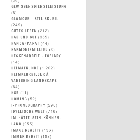
(26)
GEWISSENSDIENSTLEISTUNG
(8)
GLAMOUR – STIL SKURIL
(249)
(212)
GUTES LEBEN
(355)
HAB UND GUT
(44)
HANDAPPARAT
(3)
HARMONIEMILLIEU
HECKENARBEIT – TOPIARY
(14)
(1.202)
HEIMATKUNDE
HEIMKEHRBILDER Á
VANISHING LANDSCAPE
(64)
(11)
HGB
(52)
HOMING
(290)
I-PHONEOGRAPHY
(716)
IDYLLISCHE WELT
IM-HÄTTE-SEIN-KÖNNEN-
(255)
LAND
(136)
IMAGE REALITY
(188)
IMMER BEREIT