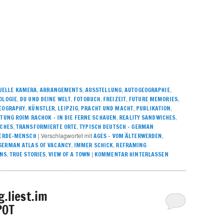
,
,
,
,
UELLE KAMERA
ARRANGEMENTS
AUSSTELLUNG
AUTOGEOGRAPHIE
,
,
,
,
,
OLOGIE
DU UND DEINE WELT
FOTOBUCH
FREIZEIT
FUTURE MEMORIES
,
,
,
,
,
EOGRAPHY
KÜNSTLER
LEIPZIG
PRACHT UND MACHT
PUBLIKATION
,
,
UNG ROIM RACHOK – IN DIE FERNE SCHAUEN
REALITY SANDWICHES
,
,
ICHES
TRANSFORMIERTE ORTE
TYPISCH DEUTSCH – GERMAN
|
Verschlagwortet mit
,
-ERDE-MENSCH
AGES - VOM ÄLTERWERDEN
,
,
GERMAN ATLAS OF VACANCY
IMMER SCHICK
REFRAMING
,
,
|
ONS
TRUE STORIES
VIEW OF A TOWN
KOMMENTAR HINTERLASSEN
g.liest.im
POT