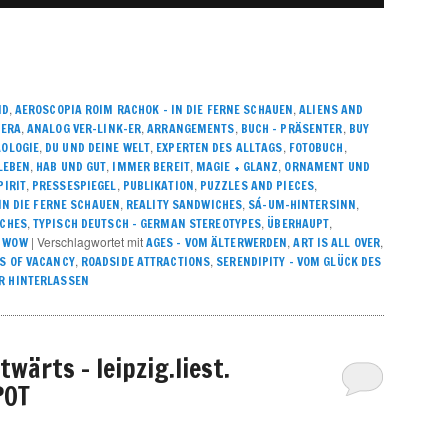
,
,
ND
AEROSCOPIA ROIM RACHOK – IN DIE FERNE SCHAUEN
ALIENS AND
,
,
,
,
MERA
ANALOG VER-LINK-ER
ARRANGEMENTS
BUCH - PRÄSENTER
BUY
,
,
,
,
OLOGIE
DU UND DEINE WELT
EXPERTEN DES ALLTAGS
FOTOBUCH
,
,
,
,
LEBEN
HAB UND GUT
IMMER BEREIT
MAGIE + GLANZ
ORNAMENT UND
,
,
,
,
PIRIT
PRESSESPIEGEL
PUBLIKATION
PUZZLES AND PIECES
,
,
,
N DIE FERNE SCHAUEN
REALITY SANDWICHES
SÁ-UM-HINTERSINN
,
,
,
ICHES
TYPISCH DEUTSCH – GERMAN STEREOTYPES
ÜBERHAUPT
,
|
Verschlagwortet mit
,
,
WOW
AGES - VOM ÄLTERWERDEN
ART IS ALL OVER
,
,
S OF VACANCY
ROADSIDE ATTRACTIONS
SERENDIPITY – VOM GLÜCK DES
 HINTERLASSEN
wärts – leipzig.liest.
POT