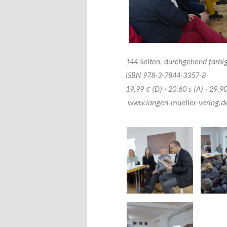
144 Seiten, durchgehend farbig
ISBN 978-3-7844-3357-8
19,99 € (D) · 20,60 s (A) · 29,
www.langen-mueller-verlag.d