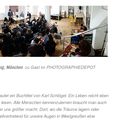
zu Gast im PHOTOGRAPHIEDEPOT
big, München
lautet ein Buchtitel von Karl Schlögel. Ein Leben reicht eben
zu lesen. Alle Menschen kennenzulernen braucht man auch
der uns größer macht.
Dort, wo die Träume lagern oder
tellvertretend für unsere Augen in Westgreußen eine