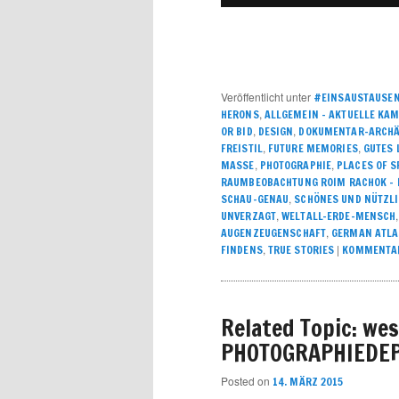
Veröffentlicht unter
#EINSAUSTAUSE
,
HERONS
ALLGEMEIN – AKTUELLE KA
,
,
OR BID
DESIGN
DOKUMENTAR-ARCHÄ
,
,
FREISTIL
FUTURE MEMORIES
GUTES 
,
,
MASSE
PHOTOGRAPHIE
PLACES OF S
RAUMBEOBACHTUNG ROIM RACHOK – I
,
SCHAU-GENAU
SCHÖNES UND NÜTZL
,
UNVERZAGT
WELTALL-ERDE-MENSCH
,
AUGENZEUGENSCHAFT
GERMAN ATLA
,
|
FINDENS
TRUE STORIES
KOMMENTAR
Related Topic: west
PHOTOGRAPHIEDE
Posted on
14. MÄRZ 2015