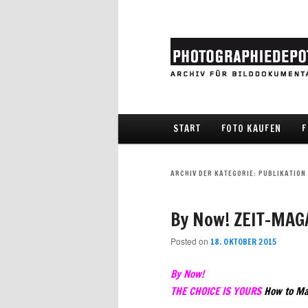
Hauptmenü
START
FOTO KAUFEN
F
Zum Inhalt wechseln
Zum sekundären Inhalt wec
ARCHIV DER KATEGORIE:
PUBLIKATION
By Now! ZEIT-MAGA
Posted on
18. OKTOBER 2015
By Now!
THE CHOICE IS YOURS
How to Ma