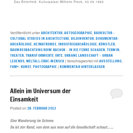
Das Bitterfeld, Kulturpalast Wilhelm Pieck, 03.05.1992
Veröffentlicht unter
,
,
ARCHITEKTUR
AUTOGEOGRAPHIE
BAUKULTUR –
,
,
CULTURAL STUDIES IN ARCHITECTURE
BILDINVENTUR
DOKUMENTAR-
,
,
,
,
ARCHÄOLOGIE
HEIMATKUNDE
INDUSTRIEARCHÄOLOGIE
KÜNSTLER
,
,
RAUMBEOBACHTUNG ROIM RACHOK – IN DIE FERNE SCHAUEN
TERMIN
,
,
THEATER
TRANSFORMIERTE ORTE
URBANE LANDSCHAFT – URBAN
,
|
Verschlagwortet mit
,
LEGENDS
WELTALL-ERDE-MENSCH
AUSSTELLUNG
,
,
|
FHM*
KUNST
PHOTOGRAPHIE
KOMMENTAR HINTERLASSEN
Allein im Universum der
Einsamkeit
Posted on
28. FEBRUAR 2013
Eine Wanderung im Schnee.
Da ist der Rand, von dem aus man auf die Gesellschaft schau
t.
…..