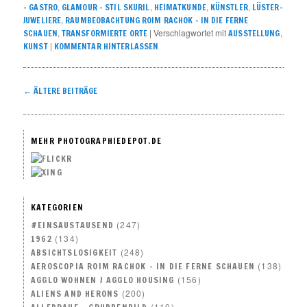
,
,
,
,
- GASTRO
GLAMOUR – STIL SKURIL
HEIMATKUNDE
KÜNSTLER
LÜSTER-
,
JUWELIERE
RAUMBEOBACHTUNG ROIM RACHOK – IN DIE FERNE
,
|
Verschlagwortet mit
,
SCHAUEN
TRANSFORMIERTE ORTE
AUSSTELLUNG
|
KUNST
KOMMENTAR HINTERLASSEN
Artikelnavigation
←
ÄLTERE BEITRÄGE
MEHR PHOTOGRAPHIEDEPOT.DE
KATEGORIEN
(247)
#EINSAUSTAUSEND
(134)
1962
(248)
ABSICHTSLOSIGKEIT
(138)
AEROSCOPIA ROIM RACHOK – IN DIE FERNE SCHAUEN
(156)
AGGLO WOHNEN / AGGLO HOUSING
(200)
ALIENS AND HERONS
(110)