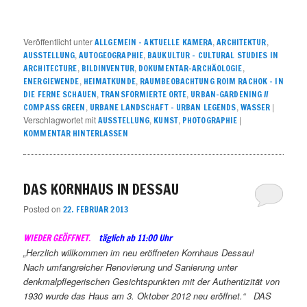
Veröffentlicht unter
,
,
ALLGEMEIN – AKTUELLE KAMERA
ARCHITEKTUR
,
,
AUSSTELLUNG
AUTOGEOGRAPHIE
BAUKULTUR – CULTURAL STUDIES IN
,
,
,
ARCHITECTURE
BILDINVENTUR
DOKUMENTAR-ARCHÄOLOGIE
,
,
ENERGIEWENDE
HEIMATKUNDE
RAUMBEOBACHTUNG ROIM RACHOK – IN
,
,
DIE FERNE SCHAUEN
TRANSFORMIERTE ORTE
URBAN-GARDENING //
,
,
|
COMPASS GREEN
URBANE LANDSCHAFT – URBAN LEGENDS
WASSER
Verschlagwortet mit
,
,
|
AUSSTELLUNG
KUNST
PHOTOGRAPHIE
KOMMENTAR HINTERLASSEN
DAS KORNHAUS IN DESSAU
Posted on
22. FEBRUAR 2013
WIEDER GEÖFFNET.
täglich ab 11:00 Uhr
„Herzlich willkommen im neu eröffneten Kornhaus Dessau!
Nach umfangreicher Renovierung und Sanierung unter
denkmalpflegerischen Gesichtspunkten mit der Authentizität von
1930 wurde das Haus am 3. Oktober 2012 neu eröffnet.“ DAS