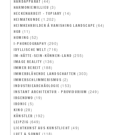
(44)
HANDAPPARAT
(3)
HARMONIEMILLIEU
(14)
HECKENARBEIT – TOPIARY
(1.202)
HEIMATKUNDE
(64)
HEIMKEHRBILDER Á VANISHING LANDSCAPE
(11)
HGB
(52)
HOMING
(290)
I-PHONEOGRAPHY
(716)
IDYLLISCHE WELT
(255)
IM-HÄTTE-SEIN-KÖNNEN-LAND
(136)
IMAGE REALITY
(188)
IMMER BEREIT
(303)
IMMERBLÜHENDE LANDSCHAFTEN
(2)
IMMERSCHLIMMERISMUS
(153)
INDUSTRIEARCHÄOLOGIE
(249)
INSTANT ARCHITEKTUR – PROVIDURIUM
(19)
IRGENDWO
(5)
IRONIC
(28)
KINO
(192)
KÜNSTLER
(649)
LEIPZIG
(49)
LICHTKUNST AUS KUNSTLICHT
(118)
LUFT & SONNE