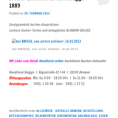
1889
Posted on
20. FEBRUAR 2013
Genügsamkeit bei den Ansprüchen.
Leckere Zucker-Torten und behagliches KLIMBIM-DELUXE
bei KNIGGE, von unten schöner, 16.02.2013
Mit Liebe zum Detail:
Konditorei-online
hochfeinen Kuchen einkaufen
Konditorei Knigge I Sögestraße 42 / 44 I 28195 Bremen
Öffnungszeiten
Mo-Sa 9.00 – 18.30 Uhr I So 11.00 – 18.00 Uhr
Bestellungen
0421. 1 30 60 oder 0421. 1 37 13
Veröffentlicht unter
,
,
ALLGEMEIN – AKTUELLE KAMERA
AUSSTELLUNG
,
,
,
AUTOGEOGRAPHIE
BILDINVENTUR
DOKUMENTAR-ARCHÄOLOGIE
ESSEN