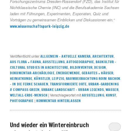
Forschungszentrums Dresden-Rossendorf (FZD), das Institut für
Nichtklassische Chemie (INC) und die Berufsakademie Sachsen
laden mit Führungen, Experimenten, Exponaten, Quiz und
Vorträgen zu gemeinsamen Einblicken und Diskussionen ein.“
www.wissenschaftspark-leipzig.de
Veröffentlicht unter
,
,
ALLGEMEIN – AKTUELLE KAMERA
ARCHITEKTUR
,
,
,
AUS FLORA + FAUNA
AUSSTELLUNG
AUTOGEOGRAPHIE
BAUKULTUR –
,
,
,
CULTURAL STUDIES IN ARCHITECTURE
BILDINVENTUR
DESIGN
,
,
,
DOKUMENTAR-ARCHÄOLOGIE
ENERGIEWENDE
GEBAUTES + HÄUSER
,
,
,
HEIMATKUNDE
KÜNSTLER
LEIPZIG
RAUMBEOBACHTUNG ROIM RACHOK
,
,
– IN DIE FERNE SCHAUEN
TRANSFORMIERTE ORTE
URBAN-GARDENING
,
,
,
// COMPASS GREEN
URBANE LANDSCHAFT – URBAN LEGENDS
WASSER
|
Verschlagwortet mit
,
,
WELTALL-ERDE-MENSCH
AUSSTELLUNG
KUNST
|
PHOTOGRAPHIE
KOMMENTAR HINTERLASSEN
Und wieder ein Wintereinbruch