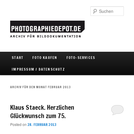
Such
Hauptmenü
START
FOTO KAUFEN
FOTO-SERVICES
Zum Inhalt wechseln
Zum sekundären Inhalt wechseln
IMPRESSUM / DATENSCHUTZ
ARCHIV FÜR DEN MONAT
FEBRUAR 2013
Klaus Staeck. Herzlichen
Glückwunsch zum 75.
Posted on
28. FEBRUAR 2013