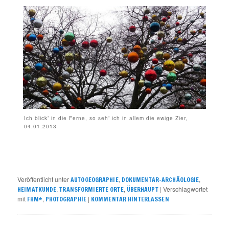
Ich blick’ in die Ferne, so seh’ ich in allem die ewige Zier,
04.01.2013
Veröffentlicht unter
,
,
AUTOGEOGRAPHIE
DOKUMENTAR-ARCHÄOLOGIE
,
,
|
Verschlagwortet
HEIMATKUNDE
TRANSFORMIERTE ORTE
ÜBERHAUPT
mit
,
|
FHM*
PHOTOGRAPHIE
KOMMENTAR HINTERLASSEN