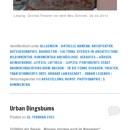
Leipzig, Central-Theater vor dem Neu-Schnee, 22.02.2013
Veröffentlicht unter
,
,
ALLGEMEIN – AKTUELLE KAMERA
ARCHITEKTUR
,
,
AUTOGEOGRAPHIE
BAUKULTUR – CULTURAL STUDIES IN ARCHITECTURE
,
,
,
BILDINVENTUR
DOKUMENTAR-ARCHÄOLOGIE
GEBAUTES + HÄUSER
,
,
,
,
HEIMATKUNDE
LEIPZIG
LUFTBILD - LEIPZIG
PERFORIERTE STADT
,
,
RAUMBEOBACHTUNG ROIM RACHOK – IN DIE FERNE SCHAUEN
THEATER
,
|
TRANSFORMIERTE ORTE
URBANE LANDSCHAFT – URBAN LEGENDS
Verschlagwortet mit
,
,
|
AUSSTELLUNG
KUNST
PHOTOGRAPHIE
1
KOMMENTAR
Urban Dingsbums
Posted on
22. FEBRUAR 2013
Frühling der Poesie: „Wespen stechen auch im November“