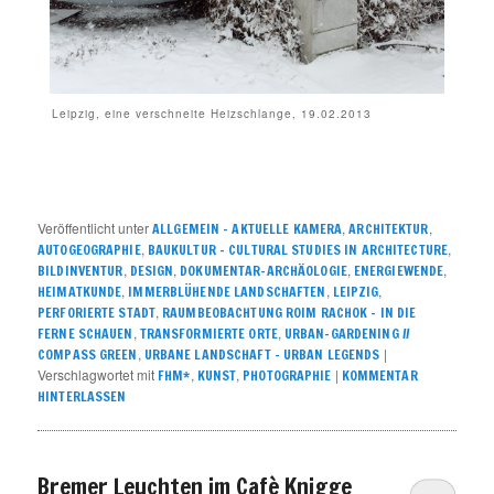
Leipzig, eine verschneite Heizschlange, 19.02.2013
Veröffentlicht unter
,
,
ALLGEMEIN – AKTUELLE KAMERA
ARCHITEKTUR
,
,
AUTOGEOGRAPHIE
BAUKULTUR – CULTURAL STUDIES IN ARCHITECTURE
,
,
,
,
BILDINVENTUR
DESIGN
DOKUMENTAR-ARCHÄOLOGIE
ENERGIEWENDE
,
,
,
HEIMATKUNDE
IMMERBLÜHENDE LANDSCHAFTEN
LEIPZIG
,
PERFORIERTE STADT
RAUMBEOBACHTUNG ROIM RACHOK – IN DIE
,
,
FERNE SCHAUEN
TRANSFORMIERTE ORTE
URBAN-GARDENING //
,
|
COMPASS GREEN
URBANE LANDSCHAFT – URBAN LEGENDS
Verschlagwortet mit
,
,
|
FHM*
KUNST
PHOTOGRAPHIE
KOMMENTAR
HINTERLASSEN
Bremer Leuchten im Cafè Knigge