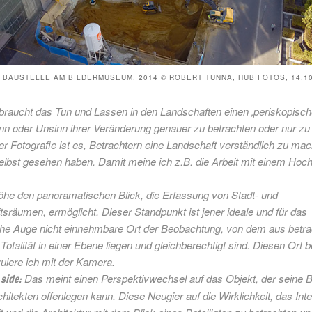
, BAUSTELLE AM BILDERMUSEUM, 2014 © ROBERT TUNNA, HUBIFOTOS, 14.10
raucht das Tun und Lassen in den Landschaften einen ‚periskopische
nn oder Unsinn ihrer Veränderung genauer zu betrachten oder nur zu
er Fotografie ist es, Betrachtern eine Landschaft verständlich zu mac
selbst gesehen haben. Damit meine ich z.B. die Arbeit mit einem Hoch
öhe den panoramatischen Blick, die Erfassung von Stadt- und
sräumen, ermöglicht. Dieser Standpunkt ist jener ideale und für das
he Auge nicht einnehmbare Ort der Beobachtung, von dem aus betra
 Totalität in einer Ebene liegen und gleichberechtigt sind. Diesen Ort
uiere ich mit der Kamera.
Das meint einen Perspektivwechsel auf das Objekt, der seine 
side:
chitekten offenlegen kann. Diese Neugier auf die Wirklichkeit, das Int