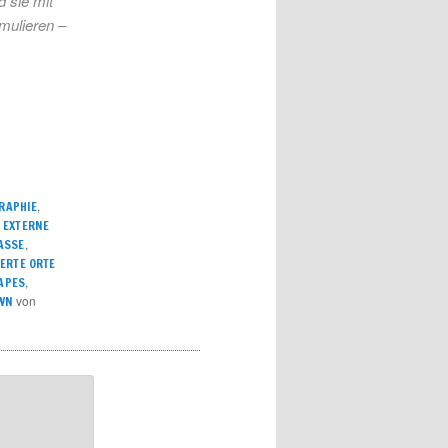
d sie mit
mulieren –
,
RAPHIE
,
EXTERNE
,
ASSE
ERTE ORTE
,
APES
von
OWN