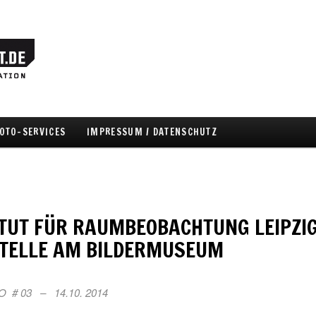
OTO-SERVICES
IMPRESSUM / DATENSCHUTZ
hseln
ITUT FÜR RAUMBEOBACHTUNG LEIPZI
TELLE AM BILDERMUSEUM
O # 03 – 14.10. 2014