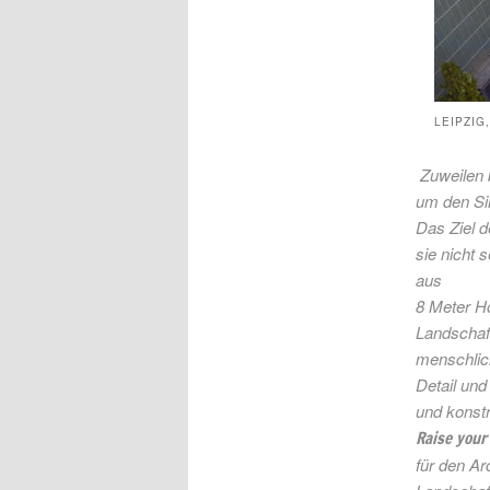
LEIPZIG
Zuweilen b
um den Si
Das Ziel d
sie nicht 
aus
8 Meter H
Landschaft
menschlic
Detail und
und konstr
Raise your 
für den Ar