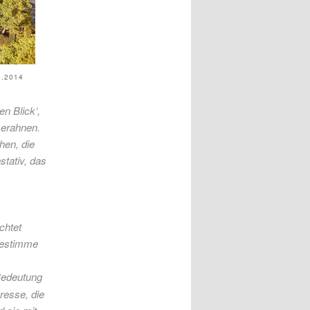
.2014
n Blick‘,
 erahnen.
hen, die
stativ, das
chtet
 bestimme
Bedeutung
eresse, die