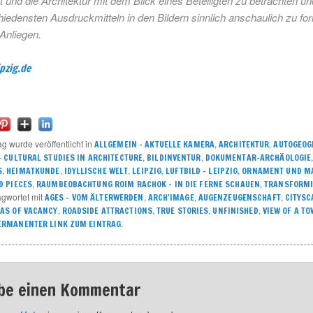
 und die Architektur mit dem Blick eines Beteiligten zu betrachten un
iedensten Ausdruckmitteln in den Bildern sinnlich anschaulich zu for
Anliegen.
ipzig.de
ag wurde veröffentlicht in
,
,
ALLGEMEIN – AKTUELLE KAMERA
ARCHITEKTUR
AUTOGEOG
,
,
 CULTURAL STUDIES IN ARCHITECTURE
BILDINVENTUR
DOKUMENTAR-ARCHÄOLOGIE
,
,
,
,
,
S
HEIMATKUNDE
IDYLLISCHE WELT
LEIPZIG
LUFTBILD - LEIPZIG
ORNAMENT UND M
,
,
D PIECES
RAUMBEOBACHTUNG ROIM RACHOK – IN DIE FERNE SCHAUEN
TRANSFORMI
agwortet mit
,
,
,
AGES - VOM ÄLTERWERDEN
ARCH'IMAGE
AUGENZEUGENSCHAFT
CITYSC
,
,
,
,
AS OF VACANCY
ROADSIDE ATTRACTIONS
TRUE STORIES
UNFINISHED
VIEW OF A T
.
ERMANENTER LINK ZUM EINTRAG
be einen Kommentar