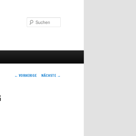
Suchen
Artikelnavigation
←
VORHERIGE
NÄCHSTE
→
G