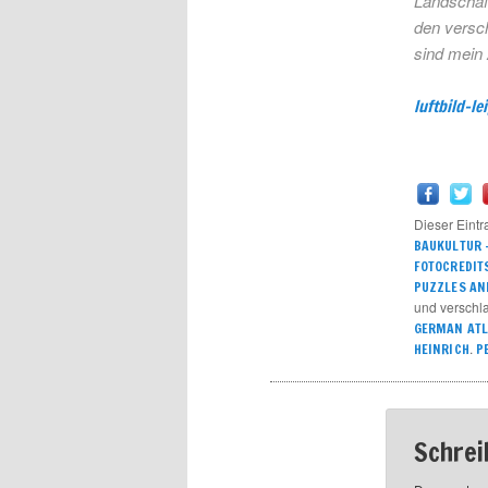
Landschaft
den versch
sind mein 
luftbild-le
Dieser Eintr
BAUKULTUR –
FOTOCREDIT
PUZZLES AN
und verschl
GERMAN ATL
.
HEINRICH
P
Schrei