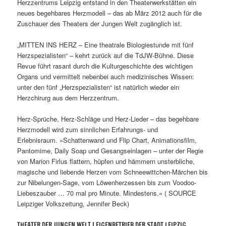
Herzzentrums Leipzig entstand in den Theaterwerkstätten ein
neues begehbares Herzmodell – das ab März 2012 auch für die
Zuschauer des Theaters der Jungen Welt zugänglich ist.
„MITTEN INS HERZ – Eine theatrale Biologiestunde mit fünf
Herzspezialisten“ – kehrt zurück auf die TdJW-Bühne. Diese
Revue führt rasant durch die Kulturgeschichte des wichtigen
Organs und vermittelt nebenbei auch medizinisches Wissen:
unter den fünf „Herzspezialisten“ ist natürlich wieder ein
Herzchirurg aus dem Herzzentrum.
Herz-Sprüche, Herz-Schläge und Herz-Lieder – das begehbare
Herzmodell wird zum sinnlichen Erfahrungs- und
Erlebnisraum. »Schattenwand und Flip Chart, Animationsfilm,
Pantomime, Daily Soap und Gesangseinlagen – unter der Regie
von Marion Firlus flattern, hüpfen und hämmern unsterbliche,
magische und liebende Herzen vom Schneewittchen-Märchen bis
zur Nibelungen-Sage, vom Löwenherzessen bis zum Voodoo-
Liebeszauber … 70 mal pro Minute. Mindestens.« ( SOURCE
Leipziger Volkszeitung, Jennifer Beck)
THEATER DER JUNGEN WELT | EIGENBETRIEB DER STADT LEIPZIG