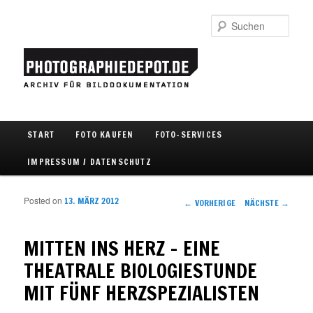
Such
Hauptmenü
START
FOTO KAUFEN
FOTO-SERVICES
Zum Inhalt wechseln
Zum sekundären Inhalt wechseln
IMPRESSUM / DATENSCHUTZ
Posted on
13. MÄRZ 2012
Artikelnavigation
←
VORHERIGE
NÄCHSTE
→
MITTEN INS HERZ – EINE
THEATRALE BIOLOGIESTUNDE
MIT FÜNF HERZSPEZIALISTEN