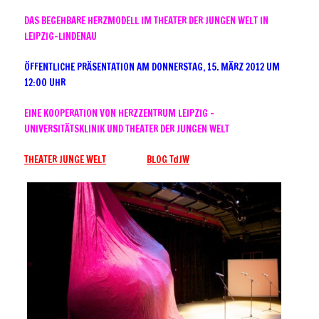
DAS BEGEHBARE HERZMODELL IM THEATER DER JUNGEN WELT IN
LEIPZIG-LINDENAU
ÖFFENTLICHE PRÄSENTATION AM DONNERSTAG, 15. MÄRZ 2012 UM
12:00 UHR
EINE KOOPERATION VON HERZZENTRUM LEIPZIG –
UNIVERSITÄTSKLINIK UND THEATER DER JUNGEN WELT
THEATER JUNGE WELT
BLOG TdJW