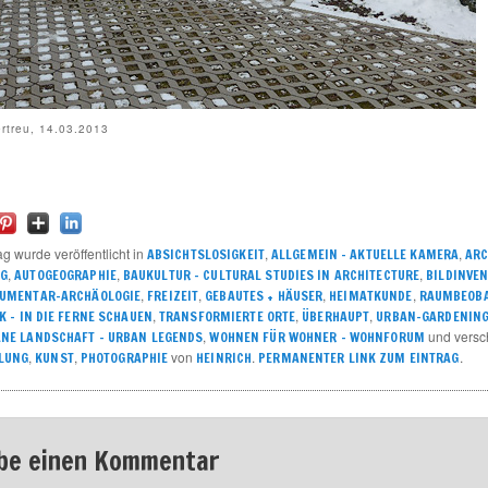
ertreu, 14.03.2013
ag wurde veröffentlicht in
,
,
ABSICHTSLOSIGKEIT
ALLGEMEIN – AKTUELLE KAMERA
ARC
,
,
,
NG
AUTOGEOGRAPHIE
BAUKULTUR – CULTURAL STUDIES IN ARCHITECTURE
BILDINVE
,
,
,
,
UMENTAR-ARCHÄOLOGIE
FREIZEIT
GEBAUTES + HÄUSER
HEIMATKUNDE
RAUMBEOB
,
,
,
 – IN DIE FERNE SCHAUEN
TRANSFORMIERTE ORTE
ÜBERHAUPT
URBAN-GARDENING
,
und versc
NE LANDSCHAFT – URBAN LEGENDS
WOHNEN FÜR WOHNER – WOHNFORUM
,
,
von
.
.
LUNG
KUNST
PHOTOGRAPHIE
HEINRICH
PERMANENTER LINK ZUM EINTRAG
be einen Kommentar