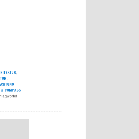
,
HITEKTUR
,
NTUR
ACHTUNG
 // COMPASS
hlagwortet