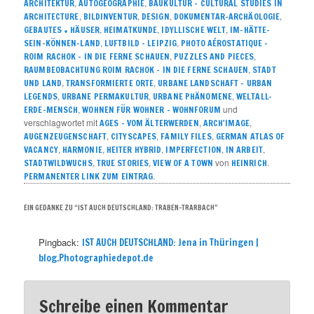
,
,
ARCHITEKTUR
AUTOGEOGRAPHIE
BAUKULTUR – CULTURAL STUDIES IN
,
,
,
,
ARCHITECTURE
BILDINVENTUR
DESIGN
DOKUMENTAR-ARCHÄOLOGIE
,
,
,
GEBAUTES + HÄUSER
HEIMATKUNDE
IDYLLISCHE WELT
IM-HÄTTE-
,
,
SEIN-KÖNNEN-LAND
LUFTBILD - LEIPZIG
PHOTO AÉROSTATIQUE –
,
,
ROIM RACHOK – IN DIE FERNE SCHAUEN
PUZZLES AND PIECES
,
RAUMBEOBACHTUNG ROIM RACHOK – IN DIE FERNE SCHAUEN
STADT
,
,
UND LAND
TRANSFORMIERTE ORTE
URBANE LANDSCHAFT – URBAN
,
,
,
LEGENDS
URBANE PERMAKULTUR
URBANE PHÄNOMENE
WELTALL-
,
und
ERDE-MENSCH
WOHNEN FÜR WOHNER – WOHNFORUM
verschlagwortet mit
,
,
AGES - VOM ÄLTERWERDEN
ARCH'IMAGE
,
,
,
AUGENZEUGENSCHAFT
CITYSCAPES
FAMILY FILES
GERMAN ATLAS OF
,
,
,
,
,
VACANCY
HARMONIE
HEITER HYBRID
IMPERFECTION
IN ARBEIT
,
,
von
.
STADTWILDWUCHS
TRUE STORIES
VIEW OF A TOWN
HEINRICH
.
PERMANENTER LINK ZUM EINTRAG
EIN GEDANKE ZU “
IST AUCH DEUTSCHLAND: TRABEN-TRARBACH
”
Pingback:
IST AUCH DEUTSCHLAND: Jena in Thüringen |
blog.Photographiedepot.de
Schreibe einen Kommentar