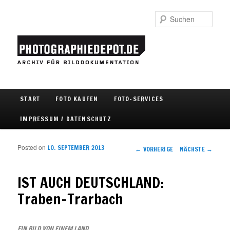
Such
Hauptmenü
START
FOTO KAUFEN
FOTO-SERVICES
Zum Inhalt wechseln
Zum sekundären Inhalt wechseln
IMPRESSUM / DATENSCHUTZ
Posted on
10. SEPTEMBER 2013
Artikelnavigation
←
VORHERIGE
NÄCHSTE
→
IST AUCH DEUTSCHLAND:
Traben-Trarbach
EIN BILD VON EINEM LAND