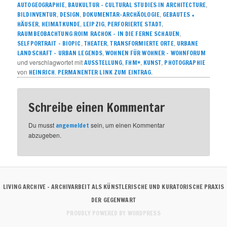
,
,
AUTOGEOGRAPHIE
BAUKULTUR – CULTURAL STUDIES IN ARCHITECTURE
,
,
,
BILDINVENTUR
DESIGN
DOKUMENTAR-ARCHÄOLOGIE
GEBAUTES +
,
,
,
,
HÄUSER
HEIMATKUNDE
LEIPZIG
PERFORIERTE STADT
,
RAUMBEOBACHTUNG ROIM RACHOK – IN DIE FERNE SCHAUEN
,
,
,
SELFPORTRAIT – BIOPIC
THEATER
TRANSFORMIERTE ORTE
URBANE
,
LANDSCHAFT – URBAN LEGENDS
WOHNEN FÜR WOHNER – WOHNFORUM
und verschlagwortet mit
,
,
,
AUSSTELLUNG
FHM*
KUNST
PHOTOGRAPHIE
von
.
.
HEINRICH
PERMANENTER LINK ZUM EINTRAG
Schreibe einen Kommentar
Du musst
sein, um einen Kommentar
angemeldet
abzugeben.
LIVING ARCHIVE – ARCHIVARBEIT ALS KÜNSTLERISCHE UND KURATORISCHE PRAXIS
DER GEGENWART
PROUDLY POWERED BY WORDPRESS