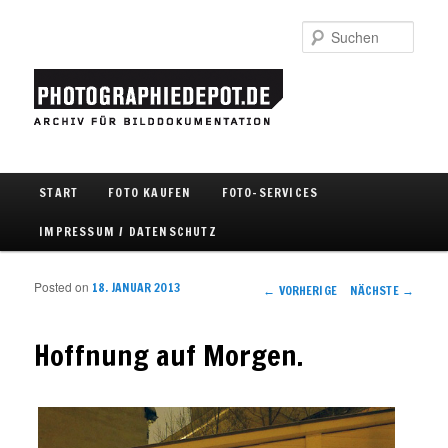
Such
Hauptmenü
START
FOTO KAUFEN
FOTO-SERVICES
Zum Inhalt wechseln
Zum sekundären Inhalt wechseln
IMPRESSUM / DATENSCHUTZ
Posted on
18. JANUAR 2013
Artikelnavigation
←
VORHERIGE
NÄCHSTE
→
Hoffnung auf Morgen.