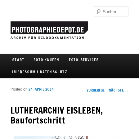
Such
Hauptmenü
START
FOTO KAUFEN
FOTO-SERVICES
Zum Inhalt wechseln
Zum sekundären Inhalt wechseln
IMPRESSUM / DATENSCHUTZ
Posted on
24. APRIL 2014
Artikelnavigation
←
VORHERIGE
NÄCHSTE
→
LUTHERARCHIV EISLEBEN,
Baufortschritt