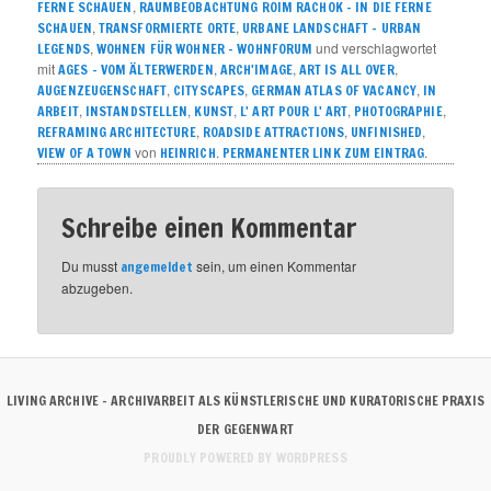
,
FERNE SCHAUEN
RAUMBEOBACHTUNG ROIM RACHOK – IN DIE FERNE
,
,
SCHAUEN
TRANSFORMIERTE ORTE
URBANE LANDSCHAFT – URBAN
,
und verschlagwortet
LEGENDS
WOHNEN FÜR WOHNER – WOHNFORUM
mit
,
,
,
AGES - VOM ÄLTERWERDEN
ARCH'IMAGE
ART IS ALL OVER
,
,
,
AUGENZEUGENSCHAFT
CITYSCAPES
GERMAN ATLAS OF VACANCY
IN
,
,
,
,
,
ARBEIT
INSTANDSTELLEN
KUNST
L' ART POUR L' ART
PHOTOGRAPHIE
,
,
,
REFRAMING ARCHITECTURE
ROADSIDE ATTRACTIONS
UNFINISHED
von
.
.
VIEW OF A TOWN
HEINRICH
PERMANENTER LINK ZUM EINTRAG
Schreibe einen Kommentar
Du musst
sein, um einen Kommentar
angemeldet
abzugeben.
LIVING ARCHIVE – ARCHIVARBEIT ALS KÜNSTLERISCHE UND KURATORISCHE PRAXIS
DER GEGENWART
PROUDLY POWERED BY WORDPRESS