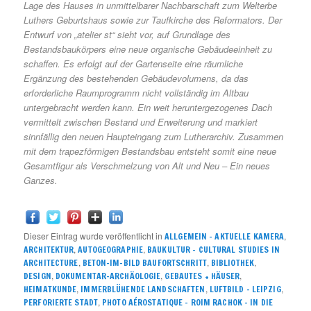
Lage des Hauses in unmittelbarer Nachbarschaft zum Welterbe
Luthers Geburtshaus sowie zur Taufkirche des Reformators. Der
Entwurf von „atelier st“ sieht vor, auf Grundlage des
Bestandsbaukörpers eine neue organische Gebäudeeinheit zu
schaffen. Es erfolgt auf der Gartenseite eine räumliche
Ergänzung des bestehenden Gebäudevolumens, da das
erforderliche Raumprogramm nicht vollständig im Altbau
untergebracht werden kann. Ein weit heruntergezogenes Dach
vermittelt zwischen Bestand und Erweiterung und markiert
sinnfällig den neuen Haupteingang zum Lutherarchiv. Zusammen
mit dem trapezförmigen Bestandsbau entsteht somit eine neue
Gesamtfigur als Verschmelzung von Alt und Neu – Ein neues
Ganzes.
Dieser Eintrag wurde veröffentlicht in
,
ALLGEMEIN – AKTUELLE KAMERA
,
,
ARCHITEKTUR
AUTOGEOGRAPHIE
BAUKULTUR – CULTURAL STUDIES IN
,
,
,
ARCHITECTURE
BETON-IM-BILD BAUFORTSCHRITT
BIBLIOTHEK
,
,
,
DESIGN
DOKUMENTAR-ARCHÄOLOGIE
GEBAUTES + HÄUSER
,
,
,
HEIMATKUNDE
IMMERBLÜHENDE LANDSCHAFTEN
LUFTBILD - LEIPZIG
,
PERFORIERTE STADT
PHOTO AÉROSTATIQUE – ROIM RACHOK – IN DIE